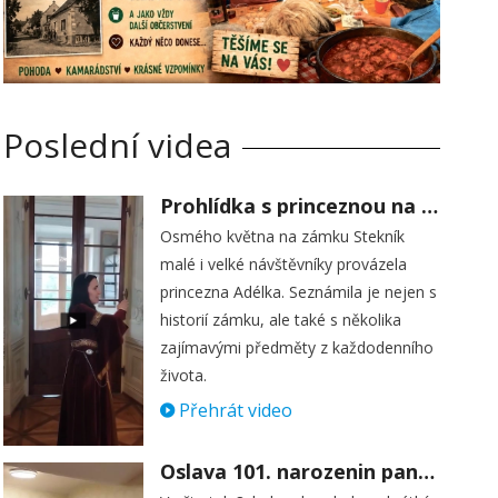
Poslední videa
Prohlídka s princeznou na zámku Stekník
Osmého května na zámku Stekník
malé i velké návštěvníky provázela
princezna Adélka. Seznámila je nejen s
historií zámku, ale také s několika
zajímavými předměty z každodenního
života.
Přehrát video
Oslava 101. narozenin paní Věry Skořepové