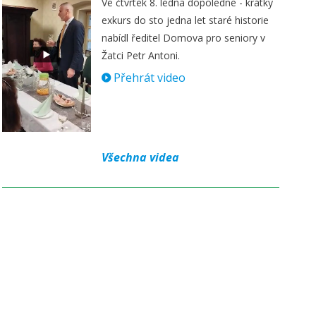
Ve čtvrtek 8. ledna dopoledne - krátký
exkurs do sto jedna let staré historie
nabídl ředitel Domova pro seniory v
Žatci Petr Antoni.
Přehrát video
Všechna videa