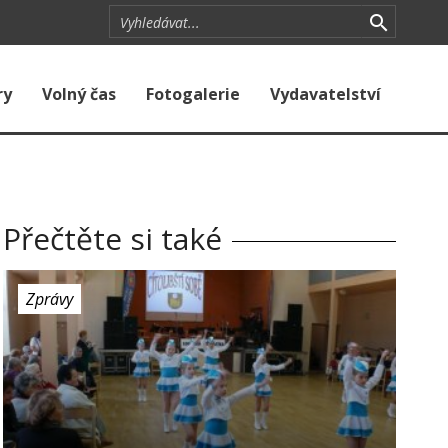
ry
Volný čas
Fotogalerie
Vydavatelství
Přečtěte si také
Zprávy