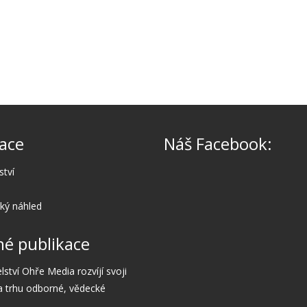
ace
Náš Facebook:
ství
cký náhled
é publikace
lství Ohře Media rozvíjí svoji
a trhu odborné, vědecké