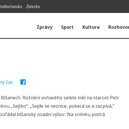
Podbořansko
Žatecko
Zprávy
Sport
Kultura
Rozhovo
ný čas
v Blšanech. Rožnění voňavého selete měl na starost Petr
kou „Sejtko“. „Sejde se vesnice, pokecá se a zazpívá,“
spořádal blšanský osadní výbor. Na snímku potírá