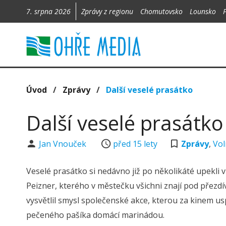
7. srpna 2026
Zprávy z regionu
Chomutovsko
Lounsko
Úvod
/
Zprávy
/
Další veselé prasátko
Další veselé prasátko
Jan Vnouček
před 15 lety
Zprávy
,
Vol
Veselé prasátko si nedávno již po několikáté upekli 
Peizner, kterého v městečku všichni znají pod přezdív
vysvětlil smysl společenské akce, kterou za kinem u
pečeného pašíka domácí marinádou.