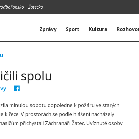
Podbořansko
Žatecko
Zprávy
Sport
Kultura
Rozhovo
lu
čili spolu
ávy
azila minulou sobotu dopoledne k požáru ve starých
 k řece. V prostorách se podle hlášení nacházely
é hasičům přichystali Záchranáři Žatec. Uvíznuté osoby