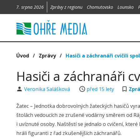
7. srpna 2026
Zprávy z regionu
Chomutovsko
Lounsko
Úvod
/
Zprávy
/
Hasiči a záchranáři cvičili spo
Hasiči a záchranáři cvi
Veronika Salášková
před 15 lety
Zpr
Žatec – Jednotka dobrovolných žateckých hasičů vyr
štolách vedoucích ze zrušené vodárny směrem od Ráje
i uvíznuté osoby. Naštěstí se jednalo o cvičení, kter
hráli figuranti z řad zkušenějších záchranářů.