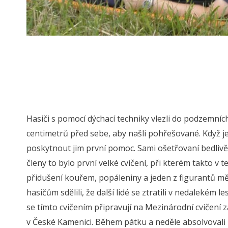
Hasiči s pomocí dýchací techniky vlezli do podzemníc
centimetrů před sebe, aby našli pohřešované. Když je 
poskytnout jim první pomoc. Sami ošetřovaní bedlivě
členy to bylo první velké cvičení, při kterém takto v t
přidušení kouřem, popáleniny a jeden z figurantů měl
hasičům sdělili, že další lidé se ztratili v nedalekém l
se tímto cvičením připravují na Mezinárodní cvičení 
v České Kamenici. Během pátku a neděle absolvovali m