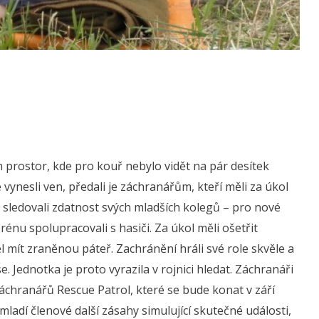
h prostor, kde pro kouř nebylo vidět na pár desítek
vynesli ven, předali je záchranářům, kteří měli za úkol
 sledovali zdatnost svých mladších kolegů – pro nové
erénu spolupracovali s hasiči. Za úkol měli ošetřit
 mít zraněnou páteř. Zachránění hráli své role skvěle a
ese. Jednotka je proto vyrazila v rojnici hledat. Záchranáři
záchranářů Rescue Patrol, které se bude konat v září
ladí členové další zásahy simulující skutečné události,