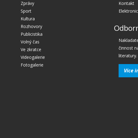
Zprávy
Kontakt
Sport
Elektroni
Kultura
Odborn
Rozhovory
Publicistika
Nakladate
Volný čas
činnost n
Ve zkratce
literatury.
Videogalerie
Fotogalerie
Více i