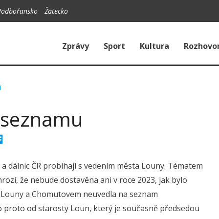
Podbořansko
Žatecko
Zprávy
Sport
Kultura
Rozhovo
u
a seznamu
ic a dálnic ČR probíhají s vedením města Louny. Tématem
 hrozí, že nebude dostavěna ani v roce 2023, jak bylo
u – Louny a Chomutovem neuvedla na seznam
tvo proto od starosty Loun, který je současně předsedou