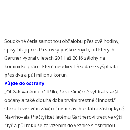
Soudkyně četla samotnou obžalobu přes dvě hodiny,
spisy čítají přes tři stovky poškozených, od kterých
Gartner vybral v letech 2011 až 2016 zálohy na
kominické práce, které neodvedl. Škoda se vyšplhala
přes dva a půl milionu korun.
Půjde do ostrahy
„Obžalovanému přitížilo, že si záměrně vybíral starší
občany a také dlouhá doba trvání trestné činnosti,“
shrnula ve svém závěrečném návrhu státní zástupkyně.
Navrhovala třiačtyřicetiletému Gartnerovi trest ve výši
čtyř a půl roku se zařazením do věznice s ostrahou.