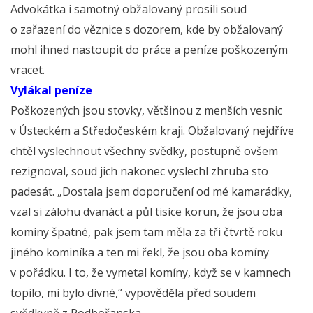
Advokátka i samotný obžalovaný prosili soud
o zařazení do věznice s dozorem, kde by obžalovaný
mohl ihned nastoupit do práce a peníze poškozeným
vracet.
Vylákal peníze
Poškozených jsou stovky, většinou z menších vesnic
v Ústeckém a Středočeském kraji. Obžalovaný nejdříve
chtěl vyslechnout všechny svědky, postupně ovšem
rezignoval, soud jich nakonec vyslechl zhruba sto
padesát. „Dostala jsem doporučení od mé kamarádky,
vzal si zálohu dvanáct a půl tisíce korun, že jsou oba
komíny špatné, pak jsem tam měla za tři čtvrtě roku
jiného kominíka a ten mi řekl, že jsou oba komíny
v pořádku. I to, že vymetal komíny, když se v kamnech
topilo, mi bylo divné,“ vypověděla před soudem
svědkyně z Podbořanska.