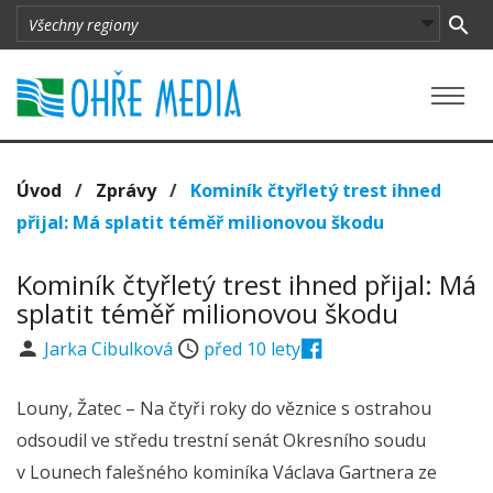
Úvod
/
Zprávy
/
Kominík čtyřletý trest ihned
přijal: Má splatit téměř milionovou škodu
Kominík čtyřletý trest ihned přijal: Má
splatit téměř milionovou škodu
Jarka Cibulková
před 10 lety
Louny, Žatec – Na čtyři roky do věznice s ostrahou
odsoudil ve středu trestní senát Okresního soudu
v Lounech falešného kominíka Václava Gartnera ze