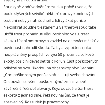
Soudkyně v odůvodnění rozsudku právě uvedla, že
podle slyšených svědků některé opravy komínových
cest ani nebyly nutné, chtěl z lidí vylákat peníze.
Několikrát soudně trestanému Gartnerovi soud také
uložil trest propadnutí věci, osobního vozu, trest
zákazu řízení motorových vozidel na osmnáct měsíců a
povinnost nahradit škodu. Ta byla vypočtena jako
neoprávněný prospěch ve výši 60 procent z celkové
škody, což činí devět set tisíc korun. Část poškozených
odkázal se svou škodou na občanskoprávní jednání.
„Chci poškozeným peníze vrátit. Lituji svého chování.
Omlouvám se všem poškozeným,“ zmínil ve své
závěrečné řeči obžalovaný. Když odváděla Gartnera
eskorta z jednací síně, řekl novinářům, že trest je
spravedlivý. Rozsudek je pravomocný.