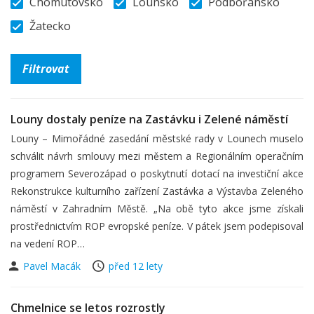
Chomutovsko
Lounsko
Podbořansko
Žatecko
Louny dostaly peníze na Zastávku i Zelené náměstí
Louny – Mimořádné zasedání městské rady v Lounech muselo
schválit návrh smlouvy mezi městem a Regionálním operačním
programem Severozápad o poskytnutí dotací na investiční akce
Rekonstrukce kulturního zařízení Zastávka a Výstavba Zeleného
náměstí v Zahradním Městě. „Na obě tyto akce jsme získali
prostřednictvím ROP evropské peníze. V pátek jsem podepisoval
na vedení ROP…
Pavel Macák
před 12 lety
Chmelnice se letos rozrostly