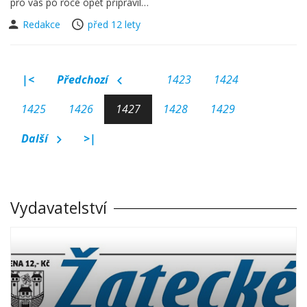
pro vás po roce opět připravil…
Redakce
před 12 lety
|<
Předchozí
1423
1424
1425
1426
1427
1428
1429
Další
>|
Vydavatelství