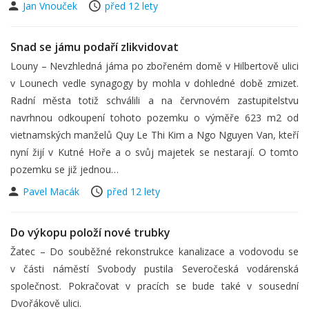
Jan Vnouček
před 12 lety
Snad se jámu podaří zlikvidovat
Louny – Nevzhledná jáma po zbořeném domě v Hilbertově ulici
v Lounech vedle synagogy by mohla v dohledné době zmizet.
Radní města totiž schválili a na červnovém zastupitelstvu
navrhnou odkoupení tohoto pozemku o výměře 623 m2 od
vietnamských manželů Quy Le Thi Kim a Ngo Nguyen Van, kteří
nyní žijí v Kutné Hoře a o svůj majetek se nestarají. O tomto
pozemku se již jednou…
Pavel Macák
před 12 lety
Do výkopu položí nové trubky
Žatec – Do souběžné rekonstrukce kanalizace a vodovodu se
v části náměstí Svobody pustila Severočeská vodárenská
společnost. Pokračovat v pracích se bude také v sousední
Dvořákově ulici.