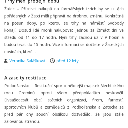
Trhy mění prodejní dobu
Žatec – Příznivci nákupů na farmářských trzích by se u těch
pořádaných v Žatci měli připravit na drobnou změnu. Konkrétně
na posun doby, po kterou se trhy na náměstí Svobody
konají. Dosud lidé mohli nakupovat jednou za čtrnáct dní ve
středu od 11 do 17 hodin. Nyní trhy začnou už v 9 hodin a
budou trvat do 15 hodin. Více informací se dočtete v Žateckých
novinách, které…
Veronika Salášková
před 12 lety
A zase ty restituce
Podbořansko – Restituční spor o někdejší majetek šlechtického
rodu Czernínů oproti všem předpokladům neskončil.
Dvaašedesát obcí, státních organizací, firem, farností,
sportovních klubů a zemědělců z Podbořanska a Žatecka se
před pár dny soudní obsílkou dozvědělo, že jsou stále
žalovanou stranou.