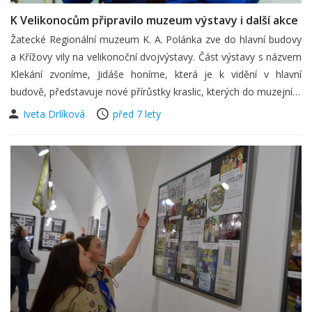
K Velikonocům připravilo muzeum výstavy i další akce
Žatecké Regionální muzeum K. A. Polánka zve do hlavní budovy
a Křížovy vily na velikonoční dvojvýstavy. Část výstavy s názvem
Klekání zvoníme, Jidáše honíme, která je k vidění v hlavní
budově, představuje nové přírůstky kraslic, kterých do muzejní…
Iveta Drlíková
před 7 lety