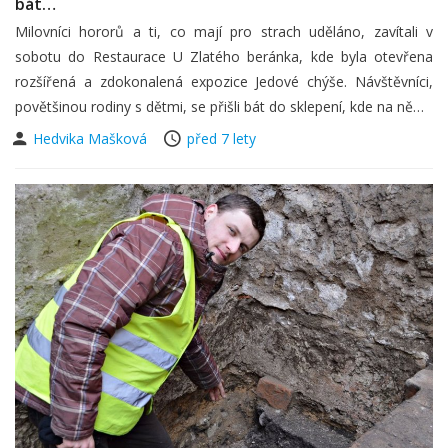
bát…
Milovníci hororů a ti, co mají pro strach uděláno, zavítali v
sobotu do Restaurace U Zlatého beránka, kde byla otevřena
rozšířená a zdokonalená expozice Jedové chýše. Návštěvníci,
povětšinou rodiny s dětmi, se přišli bát do sklepení, kde na ně…
Hedvika Mašková
před 7 lety