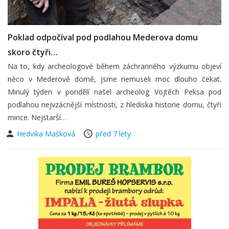
Poklad odpočíval pod podlahou Mederova domu
skoro čtyři…
Na to, kdy archeologové během záchranného výzkumu objeví
něco v Mederově domě, jsme nemuseli moc dlouho čekat.
Minulý týden v pondělí našel archeolog Vojtěch Peksa pod
podlahou nejvzácnější místnosti, z hlediska historie domu, čtyři
mince. Nejstarší…
Hedvika Mašková
před 7 lety