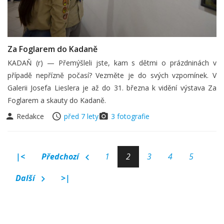
Za Foglarem do Kadaně
KADAŇ (r) — Přemýšleli jste, kam s dětmi o prázdninách v
případě nepřízně počasí? Vezměte je do svých vzpomínek. V
Galerii Josefa Lieslera je až do 31. března k vidění výstava Za
Foglarem a skauty do Kadaně.
Redakce
před 7 lety
3 fotografie
|<
Předchozí
1
2
3
4
5
Další
>|