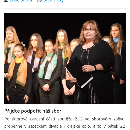
Přijďte podpořit náš sbor
Po únorové okresní části soutěže ZUŠ ve sborovém zpěvu,
proběhne v žateckém divadle i krajské kolo, a to v pátek 22.