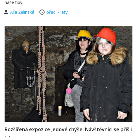
naše tipy.
Alla Želinská
před 7 lety
Rozšířená expozice Jedové chýše. Návštěvníci se přišli