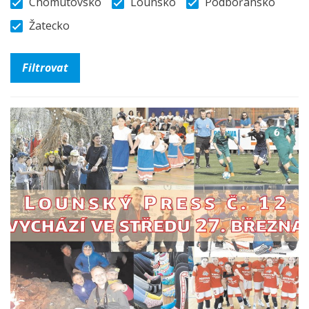
Chomutovsko
Lounsko
Podbořansko
Žatecko