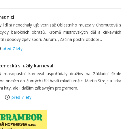
radnici
idí si nenechaly ujít vernisáž Oblastního muzea v Chomutově s
ykly barokních obrazů. Kromě mistrovských děl a církevních
il i dobový zpěv sboru Aurum. „Začíná postní období…
před 7 lety
enecká si užily karneval
asopustní karneval uspořádaly družiny na Základní škole
 prvních do čtvrtých tříd bavili mladí umělci Martin Strejc a Jirka
i hity, ale i dalším zábavným programem.
před 7 lety