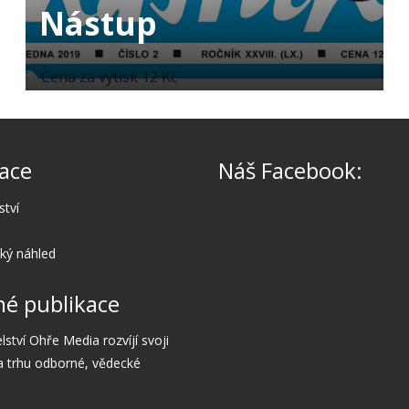
Nástup
Cena za výtisk 12 Kč
ace
Náš Facebook:
ství
cký náhled
é publikace
lství Ohře Media rozvíjí svoji
a trhu odborné, vědecké