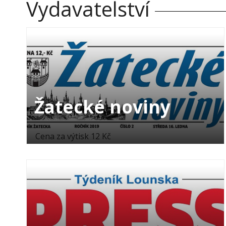
Vydavatelství
Žatecké noviny
Cena za výtisk 12 Kč