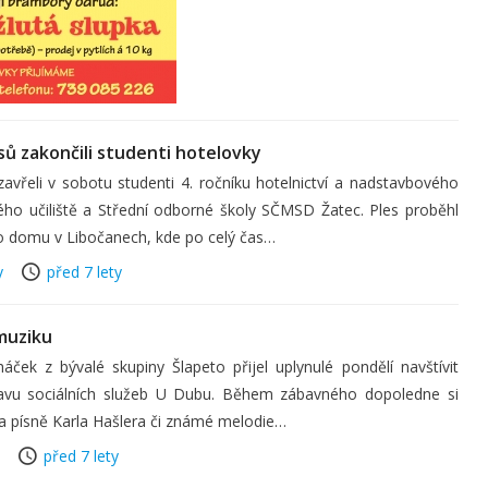
ů zakončili studenti hotelovky
avřeli v sobotu studenti 4. ročníku hotelnictví a nadstavbového
ého učiliště a Střední odborné školy SČMSD Žatec. Ples proběhl
ho domu v Libočanech, kde po celý čas…
y
před 7 lety
 muziku
ček z bývalé skupiny Šlapeto přijel uplynulé pondělí navštívit
avu sociálních služeb U Dubu. Během zábavného dopoledne si
i na písně Karla Hašlera či známé melodie…
před 7 lety