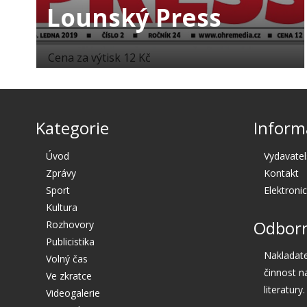
Lounský Press
Cena za výtisk 12 Kč
Kategorie
Inform
Úvod
Vydavatel
Zprávy
Kontakt
Sport
Elektroni
Kultura
Odborn
Rozhovory
Publicistika
Nakladate
Volný čas
činnost n
Ve zkratce
literatury.
Videogalerie