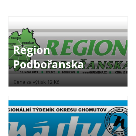
Region
Podbořanska
Cena za výtisk 12 Kč