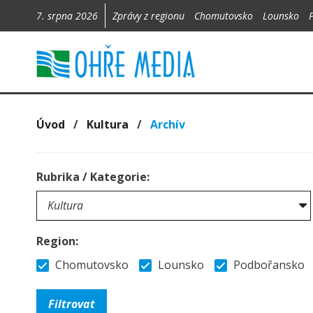
7. srpna 2026
Zprávy z regionu
Chomutovsko
Lounsko
Úvod
/
Kultura
/
Archív
Rubrika / Kategorie:
Region:
Chomutovsko
Lounsko
Podbořansko