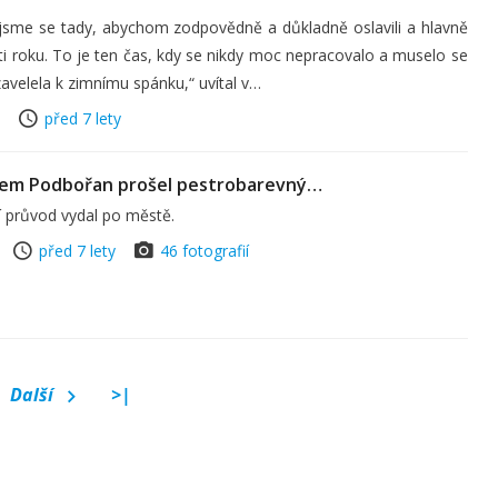
sme se tady, abychom zodpovědně a důkladně oslavili a hlavně
sti roku. To je ten čas, kdy se nikdy moc nepracovalo a muselo se
avelela k zimnímu spánku,“ uvítal v…
před 7 lety
trem Podbořan prošel pestrobarevný…
 průvod vydal po městě.
před 7 lety
46 fotografií
Další
>|