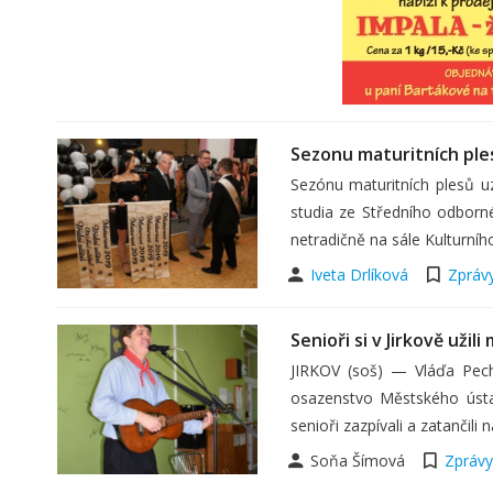
Sezonu maturitních ples
Sezónu maturitních plesů uz
studia ze Středního odborn
netradičně na sále Kulturní
Iveta Drlíková
Zpráv
Senioři si v Jirkově užili
JIRKOV (soš) — Vláďa Pechá
osazenstvo Městského úst
senioři zazpívali a zatančil
Soňa Šímová
Zprávy