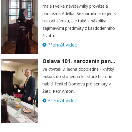
malé i velké návštěvníky provázela
princezna Adélka. Seznámila je nejen s
historií zámku, ale také s několika
zajímavými předměty z každodenního
života.
Přehrát video
Oslava 101. narozenin paní Věry Skořepové
Ve čtvrtek 8. ledna dopoledne - krátký
exkurs do sto jedna let staré historie
nabídl ředitel Domova pro seniory v
Žatci Petr Antoni.
Přehrát video