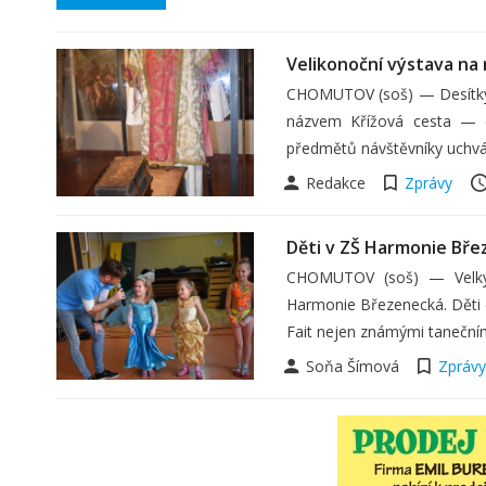
Velikonoční výstava na 
CHOMUTOV (soš) — Desítky l
názvem Křížová cesta — c
předmětů návštěvníky uchvát
Redakce
Zprávy
Děti v ZŠ Harmonie Břez
CHOMUTOV (soš) — Velký m
Harmonie Březenecká. Děti od
Fait nejen známými tanečním
Soňa Šímová
Zprávy