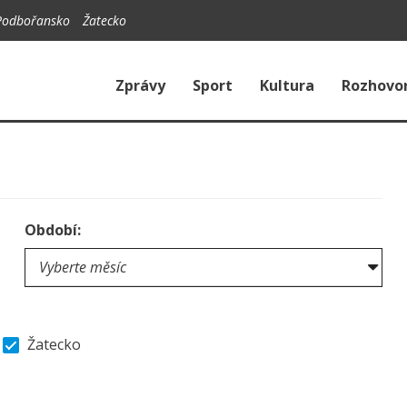
Podbořansko
Žatecko
Zprávy
Sport
Kultura
Rozhovo
Období:
Žatecko