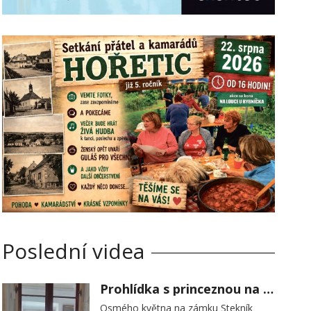
Poslední videa
Prohlídka s princeznou na zámku Stekník
Osmého května na zámku Stekník