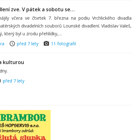
lení zve. V pátek a sobotu se…
hájily včera ve čtvrtek 7. března na podiu Vrchlického divadla
atérských divadelních souborů Lounské divadlení. Vladislav Valeš,
ý, který byl u zrodu přehlídky,…
ura
před 7 lety
11 fotografií
 kulturou
 dny.
před 7 lety