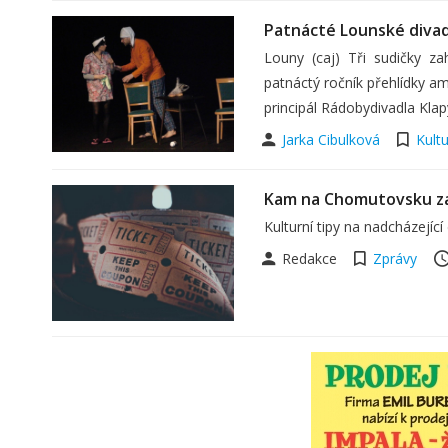
Patnácté Lounské divad
Louny (caj) Tři sudičky za
patnáctý ročník přehlídky am
principál Rádobydivadla Klap
Jarka Cibulková
Kult
Kam na Chomutovsku za
Kulturní tipy na nadcházející
Redakce
Zprávy