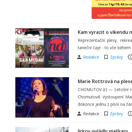
Kam vyrazit o víkendu 
Reprezentační plesy, rekrea
taneční čaje - to vše během 
Redakce
Zprávy
Marie Rottrová na ples
CHOMUTOV (r) — Letošní roč
Chomutově. Vystoupení Mari
dokonce jednu z písní na žá
Redakce
Zprávy
Jirkov ovládly maškary