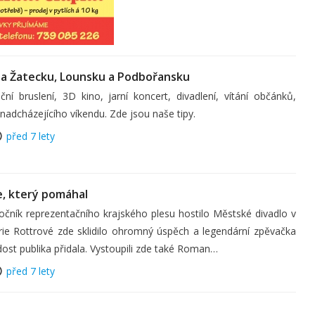
na Žatecku, Lounsku a Podbořansku
ční bruslení, 3D kino, jarní koncert, divadlení, vítání občánků,
nadcházejícího víkendu. Zde jsou naše tipy.
před 7 lety
e, který pomáhal
ník reprezentačního krajského plesu hostilo Městské divadlo v
e Rottrové zde sklidilo ohromný úspěch a legendární zpěvačka
dost publika přidala. Vystoupili zde také Roman…
před 7 lety