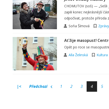
CHOMUTOV (soš) — „Sešli j
zapili konec nejkrásnější čá
odpočívat, protože příroda z
Soňa Šímová
Zprávy
Ať žije masopust! Cen
Opět po roce se masopustní
Alla Želinská
Kultura
|<
Předchozí
1
2
3
4
5