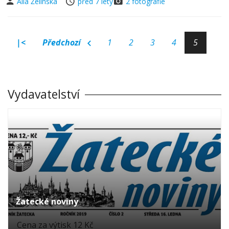
Alla Želinská
před 7 lety
2 fotografie
|<
Předchozí
1
2
3
4
5
Vydavatelství
Žatecké noviny
Cena za výtisk 12 Kč