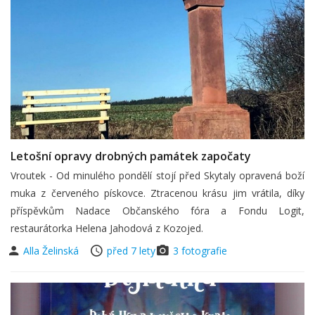
Letošní opravy drobných památek započaty
Vroutek - Od minulého pondělí stojí před Skytaly opravená boží
muka z červeného pískovce. Ztracenou krásu jim vrátila, díky
příspěvkům Nadace Občanského fóra a Fondu Logit,
restaurátorka Helena Jahodová z Kozojed.
Alla Želinská
před 7 lety
3 fotografie