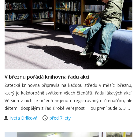
V březnu pořádá knihovna řadu akcí
Žatecká knihovna připravila na každou středu v měsíci březnu,
který je každoročně svátkem všech čtenářů, řadu lákavých akcí.
Většina z nich je určená nejenom registrovaným čtenářům, ale
dětem i dospělým z řad široké veřejnosti. Tou první bude 6. 3.…
Iveta Drlíková
před 7 lety