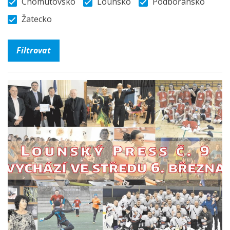
Chomutovsko
Lounsko
Podbořansko
Žatecko