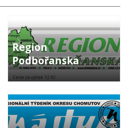
Region
Podbořanska
Cena za výtisk 12 Kč