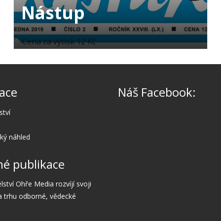
Nástup
Cena za výtisk 12 Kč
ace
Náš Facebook:
ství
cký náhled
é publikace
lství Ohře Media rozvíjí svoji
a trhu odborné, vědecké