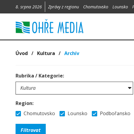
8. srpna 2026
Zprávy z regionu
Chomutovsko
Lounsko
Úvod
/
Kultura
/
Archív
Rubrika / Kategorie:
Region:
Chomutovsko
Lounsko
Podbořansko