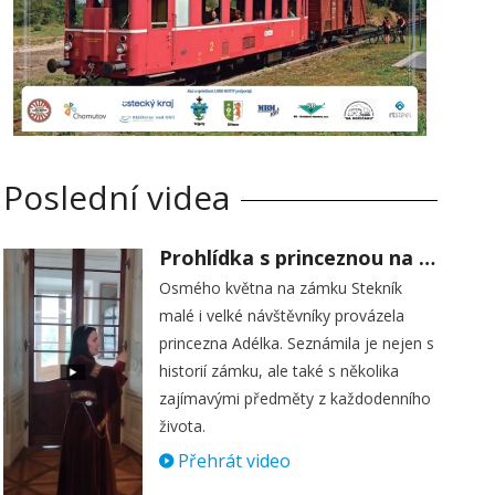
Poslední videa
Prohlídka s princeznou na zámku Stekník
Osmého května na zámku Stekník
malé i velké návštěvníky provázela
princezna Adélka. Seznámila je nejen s
historií zámku, ale také s několika
zajímavými předměty z každodenního
života.
Přehrát video