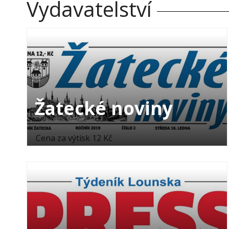
Vydavatelství
Žatecké noviny
Cena za výtisk 12 Kč