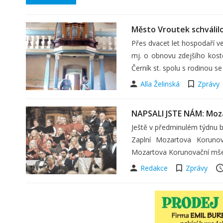
Město Vroutek schválil
Přes dvacet let hospodaří ve
mj. o obnovu zdejšího kostel
Černík st. spolu s rodinou s
Alla Želinská
Zprávy
NAPSALI JSTE NÁM: Moz
Ještě v předminulém týdnu b
Zaplní Mozartova Korunov
Mozartova Korunovační mše 
Redakce
Zprávy