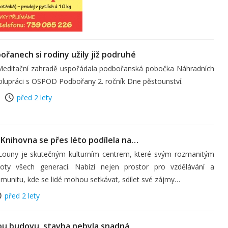
řanech si rodiny užily již podruhé
 Meditační zahradě uspořádala podbořanská pobočka Náhradních
olupráci s OSPOD Podbořany 2. ročník Dne pěstounství.
před 2 lety
. Knihovna se přes léto podílela na…
Louny je skutečným kulturním centrem, které svým rozmanitým
ty všech generací. Nabízí nejen prostor pro vzdělávání a
 komunitu, kde se lidé mohou setkávat, sdílet své zájmy…
před 2 lety
ou budovu, stavba nebyla snadná