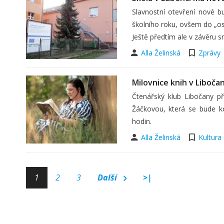
Slavnostní otevření nové b
školního roku, ovšem do „o
Ještě předtím ale v závěru 
Alla Želinská
Zprávy
Milovnice knih v Liboča
Čtenářský klub Libočany p
Žáčkovou, která se bude k
hodin.
Alla Želinská
Kultura
1
2
3
Další
>|