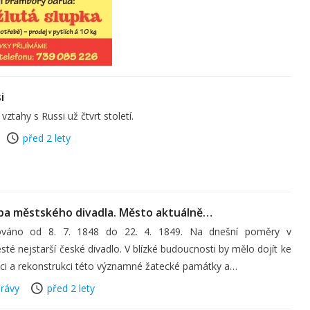
i
ztahy s Russi už čtvrt století.
před 2 lety
ba městského divadla. Město aktuálně…
dováno od 8. 7. 1848 do 22. 4. 1849. Na dnešní poměry v
sté nejstarší české divadlo. V blízké budoucnosti by mělo dojít ke
ci a rekonstrukci této významné žatecké památky a…
rávy
před 2 lety