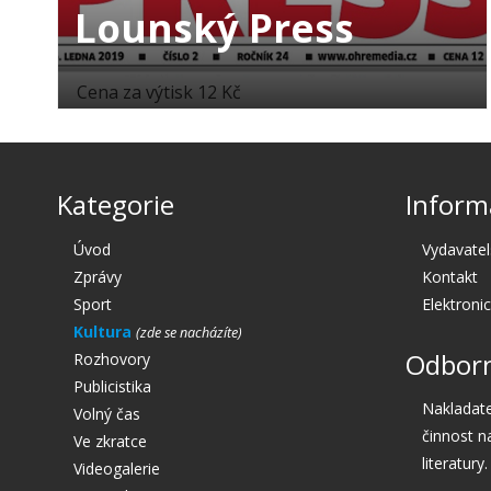
Lounský Press
Cena za výtisk 12 Kč
Kategorie
Inform
Úvod
Vydavatel
Zprávy
Kontakt
Sport
Elektroni
Kultura
Odborn
Rozhovory
Publicistika
Nakladate
Volný čas
činnost n
Ve zkratce
literatury.
Videogalerie