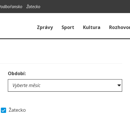
Podbořansko
Žatecko
Zprávy
Sport
Kultura
Rozhovo
Období:
Žatecko