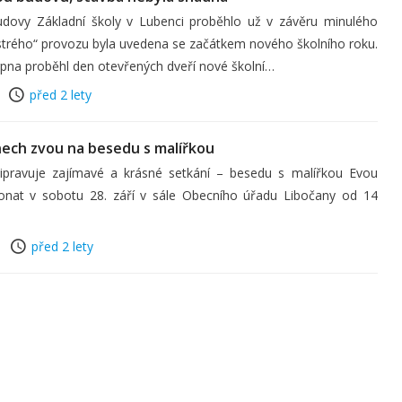
udovy Základní školy v Lubenci proběhlo už v závěru minulého
strého“ provozu byla uvedena se začátkem nového školního roku.
srpna proběhl den otevřených dveří nové školní…
před 2 lety
nech zvou na besedu s malířkou
řipravuje zajímavé a krásné setkání – besedu s malířkou Evou
onat v sobotu 28. září v sále Obecního úřadu Libočany od 14
před 2 lety