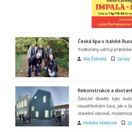
Česká lípa v italské Russ
Podbořany udržují přátelské v
Alla Želinská
Zprávy
Rekonstrukce a dostav
Žatecké divadlo bylo bu
neuvěřitelném čase. Jde o še
stavební obnově, moderniza
Hedvika Mašková
Zp