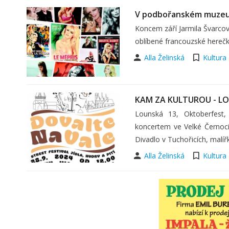
V podbořanském muzeu 
Koncem září Jarmila Švarc
oblíbené francouzské herečky 
Alla Želinská
Kultura
KAM ZA KULTUROU - L
Lounská 13, Oktoberfest,
koncertem ve Velké Černoci 
Divadlo v Tuchořicích, malí
Alla Želinská
Kultura