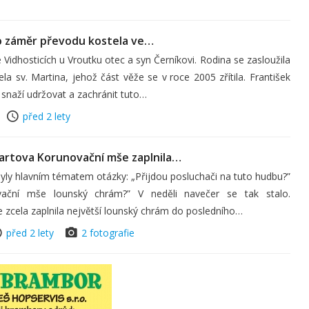
o záměr převodu kostela ve…
 Vidhosticích u Vroutku otec a syn Černíkovi. Rodina se zasloužila
a sv. Martina, jehož část věže se v roce 2005 zřítila. František
e snaží udržovat a zachránit tuto…
před 2 lety
artova Korunovační mše zaplnila…
yly hlavním tématem otázky: „Přijdou posluchači na tuto hudbu?”
ační mše lounský chrám?” V neděli navečer se tak stalo.
zcela zaplnila největší lounský chrám do posledního…
před 2 lety
2 fotografie