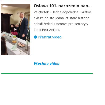
Oslava 101. narozenin paní Věry Skořepové
Ve čtvrtek 8. ledna dopoledne - krátký
exkurs do sto jedna let staré historie
nabídl ředitel Domova pro seniory v
Žatci Petr Antoni.
Přehrát video
Všechna videa