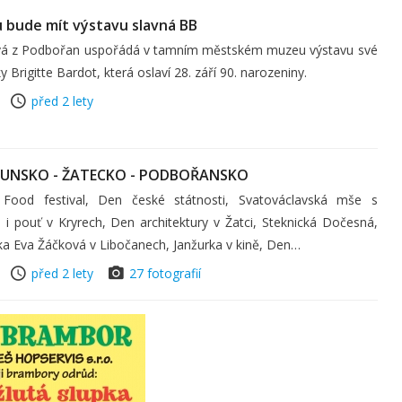
bude mít výstavu slavná BB
ová z Podbořan uspořádá v tamním městském muzeu výstavu své
Brigitte Bardot, která oslaví 28. září 90. narozeniny.
před 2 lety
OUNSKO - ŽATECKO - PODBOŘANSKO
 Food festival, Den české státnosti, Svatováclavská mše s
i pouť v Kryrech, Den architektury v Žatci, Steknická Dočesná,
řka Eva Žáčková v Libočanech, Janžurka v kině, Den…
před 2 lety
27 fotografií