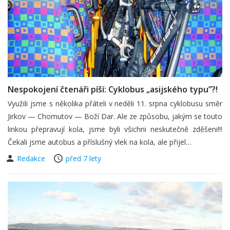
Nespokojení čtenáři píší: Cyklobus „asijského typu”?!
Využili jsme s několika přáteli v neděli 11. srpna cyklobusu směr
Jirkov — Chomutov — Boží Dar. Ale ze způsobu, jakým se touto
linkou přepravují kola, jsme byli všichni neskutečně zděšeni!!!
Čekali jsme autobus a příslušný vlek na kola, ale přijel…
Redakce
před 7 lety