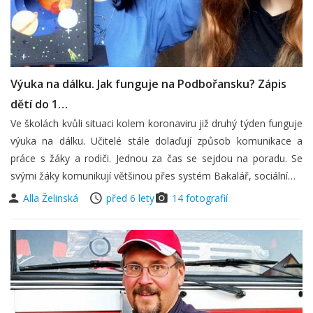
Výuka na dálku. Jak funguje na Podbořansku? Zápis
dětí do 1…
Ve školách kvůli situaci kolem koronaviru již druhý týden funguje
výuka na dálku. Učitelé stále dolaďují způsob komunikace a
práce s žáky a rodiči. Jednou za čas se sejdou na poradu. Se
svými žáky komunikují většinou přes systém Bakalář, sociální…
Alla Želinská
před 6 lety
14 fotografií