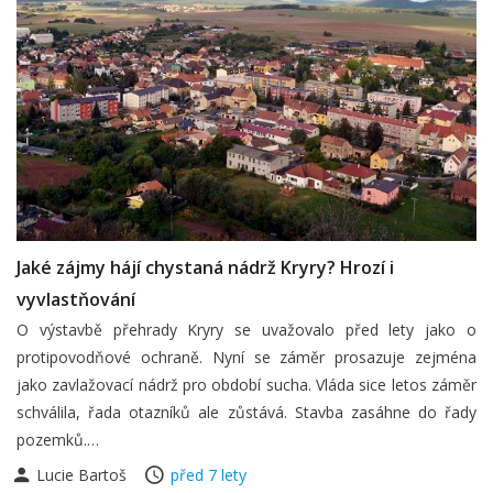
Jaké zájmy hájí chystaná nádrž Kryry? Hrozí i
vyvlastňování
O výstavbě přehrady Kryry se uvažovalo před lety jako o
protipovodňové ochraně. Nyní se záměr prosazuje zejména
jako zavlažovací nádrž pro období sucha. Vláda sice letos záměr
schválila, řada otazníků ale zůstává. Stavba zasáhne do řady
pozemků.…
Lucie Bartoš
před 7 lety