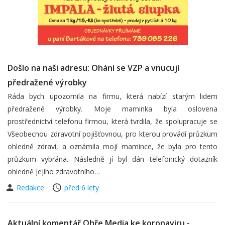
Došlo na naši adresu: Ohání se VZP a vnucují
předražené výrobky
Ráda bych upozornila na firmu, která nabízí starým lidem
předražené výrobky. Moje maminka byla oslovena
prostřednictví telefonu firmou, která tvrdila, že spolupracuje se
Všeobecnou zdravotní pojišťovnou, pro kterou provádí průzkum
ohledně zdraví, a oznámila mojí mamince, že byla pro tento
průzkum vybrána. Následně jí byl dán telefonický dotazník
ohledně jejího zdravotního…
Redakce
před 6 lety
Aktuální komentář Ohře Media ke koronaviru -