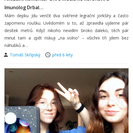
Imunolog Drbal…
Mám depku. Jdu venčit dva svěřené legrační jorkšíry a často
zapomenu roušku. Uvědomím si to, až zpravidla ujdeme pár
desítek metrů. Když nikoho nevidím široko daleko, těch pár
minut tam a zpět riskuji „na volno“ – všichni tři jdem bez
náhubků a…
Tomáš Skřipský
před 6 lety