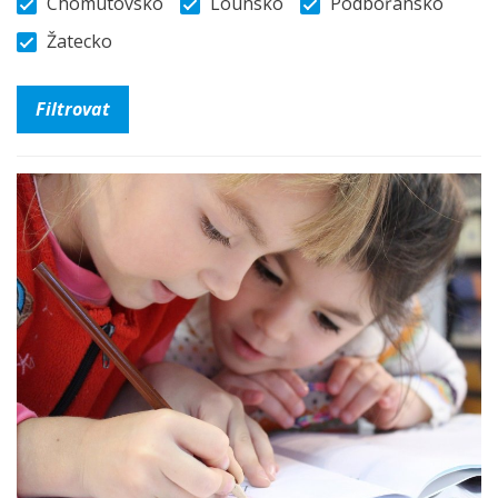
Chomutovsko
Lounsko
Podbořansko
Žatecko