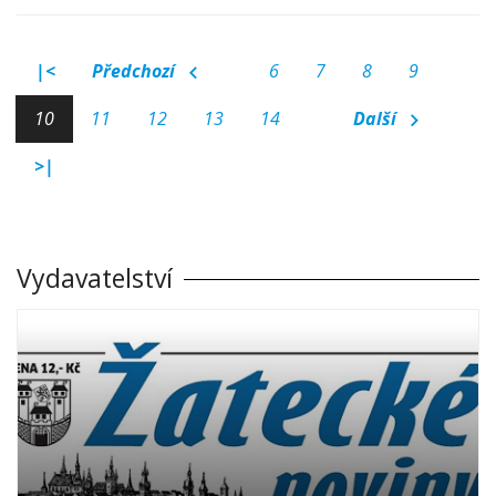
|<
Předchozí
6
7
8
9
10
11
12
13
14
Další
>|
Vydavatelství