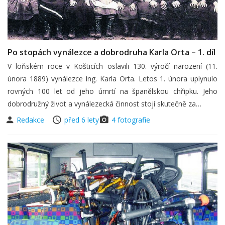
Po stopách vynálezce a dobrodruha Karla Orta – 1. díl
V loňském roce v Košticích oslavili 130. výročí narození (11.
února 1889) vynálezce Ing. Karla Orta. Letos 1. února uplynulo
rovných 100 let od jeho úmrtí na španělskou chřipku. Jeho
dobrodružný život a vynálezecká činnost stojí skutečně za…
Redakce
před 6 lety
4 fotografie