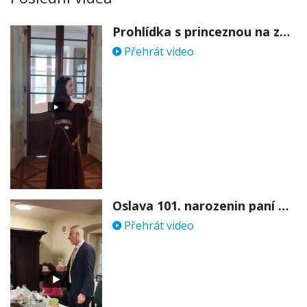
Prohlídka s princeznou na zámku Stekník
Přehrát video
Oslava 101. narozenin paní Věry Skořepové
Přehrát video