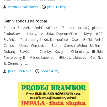
Veronika Salášková
před 14 lety
Kam v sobotu na fotbal
Sobota 8. září, úřední začátek 17 hodin Krajský přebor:
Proboštov – Louny. I.A třída: Dobroměřice – Kryry 10.00,
Ervěnice – Postoloprty 14.00, Domoušice – Osek. I.B třída: Velká
Černoc – Údlice, Černovice – Blatno. Okresní přebor: Blažim –
Dubany, Slavětín – Cítoliby, Kozly – Chlumčany. III.třída:
Postoloprty B – Vrbno, Lubenec – Hříškov, Libčeves – Černčice
B, Zeměchy –…
Jarka Cibulková
před 14 lety