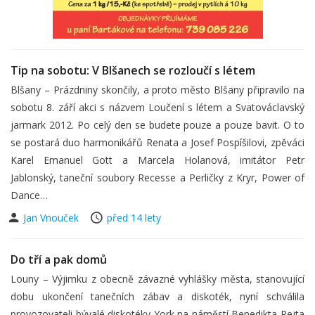
Tip na sobotu: V Blšanech se rozloučí s létem
Blšany – Prázdniny skončily, a proto město Blšany připravilo na
sobotu 8. září akci s názvem Loučení s létem a Svatováclavský
jarmark 2012. Po celý den se budete pouze a pouze bavit. O to
se postará duo harmonikářů Renata a Josef Pospíšilovi, zpěváci
Karel Emanuel Gott a Marcela Holanová, imitátor Petr
Jablonský, taneční soubory Recesse a Perličky z Kryr, Power of
Dance…
Jan Vnouček
před 14 lety
Do tří a pak domů
Louny – Výjimku z obecně závazné vyhlášky města, stanovující
dobu ukončení tanečních zábav a diskoték, nyní schválila
provozovateli bývalé diskotéky York na náměstí Benedikta Rejta