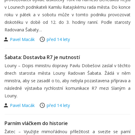
v Lounech podnikateli Kamilu Ratajskému rada města. Do konce
roku v pátek a v sobotu může v tomto podniku provozovat
diskotéku v době od 12. do 3. hodiny ranní. Podle starosty
Radovana Šabaty…
Pavel Macák
před 14 lety
Šabata: Dostavba R7 je nutností
Louny – Dopis ministru dopravy Pavlu Dobešovi zaslal v těchto
dnech starosta města Louny Radovan Šabata. Žádá v něm
ministra, aby se zasadil o to, aby nebyla pozastavena příprava a
následně výstavba rychlostní komunikace R7 mezi Slaným a
Louny.
Pavel Macák
před 14 lety
Parním vláčkem do historie
Žatec – Využijte mimořádnou příležitost a svezte se parní