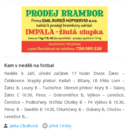
Kam v neděli na fotbal
Neděle 9. září, úřední začátek 17 hodin Divize: Žatec –
Čelákovice. Krajský přebor: Kadaň – Blšany. I.B třída: Lom –
Žatec B, Louny B – Tuchořice. Okresní přebor: Kryry B – Slavoj
Žatec C 10.30, Peruc – Dobroměřice B, Výškov – Lenešice,
Černčice – Podbořany. IV.třída: Cítoliby B – FK Výškov B 10.30,
Peruc B – Slavětín B 14.30, Chlumčany B – Dubany B, Chožov –
Lenešice B,…
Jarka Cibulková
před 14 lety