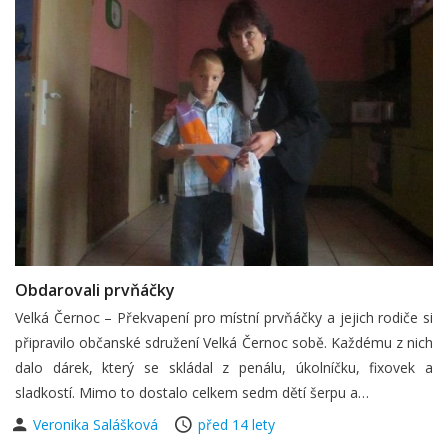
Obdarovali prvňáčky
Velká Černoc – Překvapení pro místní prvňáčky a jejich rodiče si
připravilo občanské sdružení Velká Černoc sobě. Každému z nich
dalo dárek, který se skládal z penálu, úkolníčku, fixovek a
sladkostí. Mimo to dostalo celkem sedm dětí šerpu a…
Veronika Salášková
před 14 lety