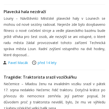
Plavecká hala nezdraží
Louny – Návštěvníci Městské plavecké haly v Lounech se
mohou od nové sezóny radovat. Nejenže zde bylo dovybaveno
fitness o nové cvičební stroje a vedle plaveckého bazénu bude
ještě vířivka pro šest osob, ale nezvýší se ani vstupné, o které
radu města žádal provozovatel tohoto zařízení Technická
správa města Loun. Radní zvýšení vstupného na dvě hodiny,
které doposud…
Pavel Macák
před 14 lety
Tragédie: Traktorista srazil vozíčkářku
Nečemice – Mladou ženu na invalidním vozíku srazil v pátek
17. srpna nedaleko Nečemic řidič traktoru. Dotyčná krátce po
převozu do nemocnice zemřela. Její partner popsal, že
důvodem proč ji traktorista neviděl, bylo, že mu ve výhledu
z kabiny překážel velký balík sena.