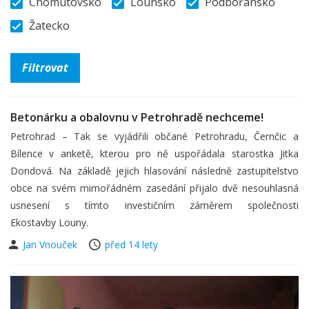
Chomutovsko
Lounsko
Podbořansko
Žatecko
Betonárku a obalovnu v Petrohradě nechceme!
Petrohrad – Tak se vyjádřili občané Petrohradu, Černčic a
Bílence v anketě, kterou pro ně uspořádala starostka Jitka
Dondová. Na základě jejich hlasování následně zastupitelstvo
obce na svém mimořádném zasedání přijalo dvě nesouhlasná
usnesení s tímto investičním záměrem společnosti
Ekostavby Louny.
Jan Vnouček
před 14 lety