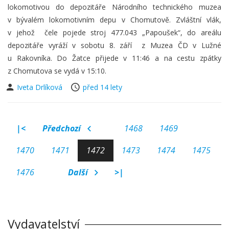
lokomotivou do depozitáře Národního technického muzea
v bývalém lokomotivním depu v Chomutově. Zvláštní vlák,
v jehož čele pojede stroj 477.043 „Papoušek“, do areálu
depozitáře vyráží v sobotu 8. září z Muzea ČD v Lužné
u Rakovníka. Do Žatce přijede v 11:46 a na cestu zpátky
z Chomutova se vydá v 15:10.
Iveta Drlíková
před 14 lety
|<
Předchozí
1468
1469
1470
1471
1472
1473
1474
1475
1476
Další
>|
Vydavatelství