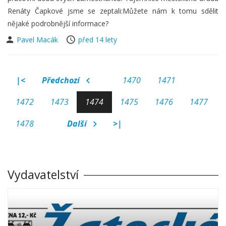
Renáty Čapkové jsme se zeptali:Můžete nám k tomu sdělit
nějaké podrobnější informace?
Pavel Macák
před 14 lety
|<
Předchozí
1470
1471
1472
1473
1474
1475
1476
1477
1478
Další
>|
Vydavatelství