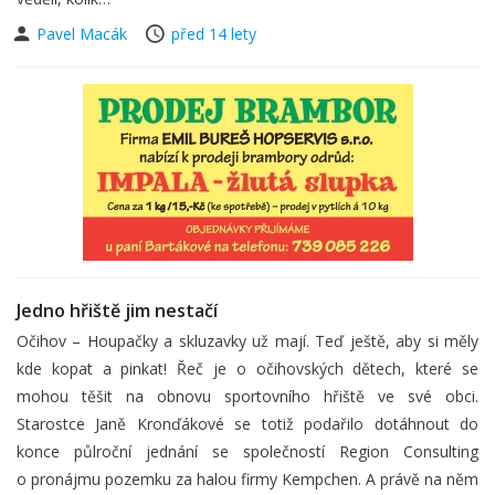
Pavel Macák
před 14 lety
Jedno hřiště jim nestačí
Očihov – Houpačky a skluzavky už mají. Teď ještě, aby si měly
kde kopat a pinkat! Řeč je o očihovských dětech, které se
mohou těšit na obnovu sportovního hřiště ve své obci.
Starostce Janě Kronďákové se totiž podařilo dotáhnout do
konce půlroční jednání se společností Region Consulting
o pronájmu pozemku za halou firmy Kempchen. A právě na něm