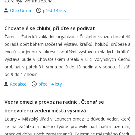
která byla vloni nalezena…
Otto Urma
před 14 lety
Chovatelé se chlubí, přijďte se podívat
Žatec – Žatecká základní organizace Českého svazu chovatelů
pořádá opět během Dočesné výstavu králíků, holubů, drůbeže a
exotů spojenou s okresní soutěžní výstavou mladých králíků.
Výstava bude v Chovatelském areálu v ulici Volyňských Čechů
probíhat v pátek 31. srpna od 9 do 18 hodin a v sobotu 1. září
od 9 do 17 hodin.
Redakce
před 14 lety
Vedra omezila provoz na radnici. Čtenář se
benevolenci vedení města vysmívá
Louny – Městský úřad v Lounech omezil z důvodu veder, které
se na začátku minulého týdne projevily nad našim územím,
pracovní dobu svých zaměstnanců. Tajemnice městského úřadu