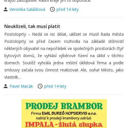
krajští zastupitelé. Radní kraje jim to doporučili.
Veronika Salášková
před 14 lety
Neuklízeli, tak musí platit
Postoloprty – Nedá se nic dělat, uklízet se musí! Rada města
Postoloprty se před časem rozhodla na základě stížností
některých obyvatel na nepořádek ve společných prostorách čtyř
bytových domů, že vyhlásí výběrové řízení na úklid v těchto
domech. Soutěž vyhrála jedna místní úklidová firma a podle
smlouvy začala svou činnost realizovat. Ale, ouha! Město, jako
vlastník…
Pavel Macák
před 14 lety