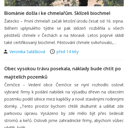
Biománie došla i ke chmelařům. Sklízeli biochmel
Žatecko – První chmelaři začali letošní úrodu česat od 16. srpna.
Během uplynulého týdne se pak sklizeň rozběhla u všech
pěstitelů chmele v Čechách a na Moravě. Letos poprvé sklidí
také certifikovaný biochmel. Pěstování chmele ovlivňovalo,…
Veronika Salášková
před 14 lety
Obec vysokou trávu posekala, náklady bude chtít po
majitelích pozemků
Černčice – Vedení obce Černčice se nyní rozhodlo oslovit
vybrané firmy k podání nabídek na výsadbu dřevin na obecním
pozemku podél silnice mezi kapličky a nově stavěnými rodinnými
domky. „Tento prostor bychom chtěli zkulturnit a udělat zde
parkovou úpravu. Vysázeno by zde mělo být přes šedesát
stromů a keřů. Oslovili jsme zahradnické firmy, abychom vůbec
věděli, kolik…