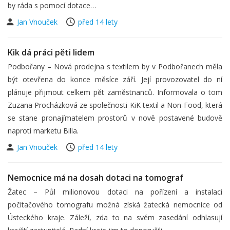
by ráda s pomocí dotace…
Jan Vnouček
před 14 lety
Kik dá práci pěti lidem
Podbořany – Nová prodejna s textilem by v Podbořanech měla
být otevřena do konce měsíce září. Její provozovatel do ní
plánuje přijmout celkem pět zaměstnanců. Informovala o tom
Zuzana Procházková ze společnosti KiK textil a Non-Food, která
se stane pronajímatelem prostorů v nově postavené budově
naproti marketu Billa.
Jan Vnouček
před 14 lety
Nemocnice má na dosah dotaci na tomograf
Žatec – Půl milionovou dotaci na pořízení a instalaci
počítačového tomografu možná získá žatecká nemocnice od
Ústeckého kraje. Záleží, zda to na svém zasedání odhlasují