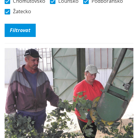
Chomutovsko
Lounsko
Podbořansko
Žatecko