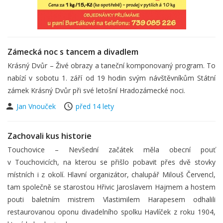
Zámecká noc s tancem a divadlem
Krásný Dvůr – Živé obrazy a taneční komponovaný program. To
nabízí v sobotu 1. září od 19 hodin svým návštěvníkům Státní
zámek Krásný Dvůr při své letošní Hradozámecké noci.
Jan Vnouček
před 14 lety
Zachovali kus historie
Touchovice – Nevšední začátek měla obecní pouť
v Touchovicích, na kterou se přišlo pobavit přes dvě stovky
místních i z okolí. Hlavní organizátor, chalupář Milouš Červencl,
tam společně se starostou Hřivic Jaroslavem Hajmem a hostem
pouti baletním mistrem Vlastimilem Harapesem odhalili
restaurovanou oponu divadelního spolku Havlíček z roku 1904,