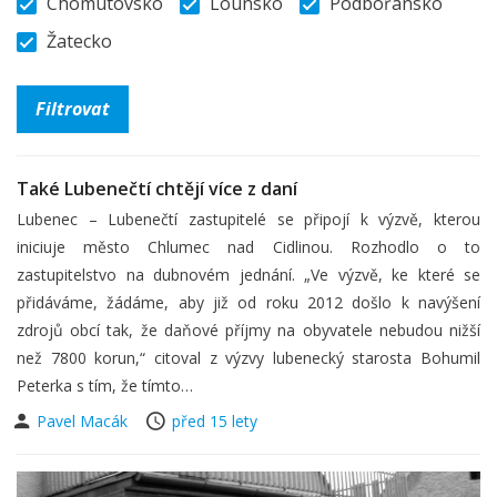
Chomutovsko
Lounsko
Podbořansko
Žatecko
Také Lubenečtí chtějí více z daní
Lubenec – Lubenečtí zastupitelé se připojí k výzvě, kterou
iniciuje město Chlumec nad Cidlinou. Rozhodlo o to
zastupitelstvo na dubnovém jednání. „Ve výzvě, ke které se
přidáváme, žádáme, aby již od roku 2012 došlo k navýšení
zdrojů obcí tak, že daňové příjmy na obyvatele nebudou nižší
než 7800 korun,“ citoval z výzvy lubenecký starosta Bohumil
Peterka s tím, že tímto…
Pavel Macák
před 15 lety