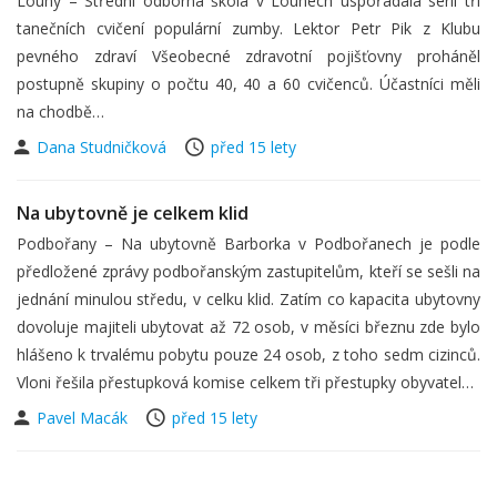
Louny – Střední odborná škola v Lounech uspořádala sérií tří
tanečních cvičení populární zumby. Lektor Petr Pik z Klubu
pevného zdraví Všeobecné zdravotní pojišťovny proháněl
postupně skupiny o počtu 40, 40 a 60 cvičenců. Účastníci měli
na chodbě…
Dana Studničková
před 15 lety
Na ubytovně je celkem klid
Podbořany – Na ubytovně Barborka v Podbořanech je podle
předložené zprávy podbořanským zastupitelům, kteří se sešli na
jednání minulou středu, v celku klid. Zatím co kapacita ubytovny
dovoluje majiteli ubytovat až 72 osob, v měsíci březnu zde bylo
hlášeno k trvalému pobytu pouze 24 osob, z toho sedm cizinců.
Vloni řešila přestupková komise celkem tři přestupky obyvatel…
Pavel Macák
před 15 lety