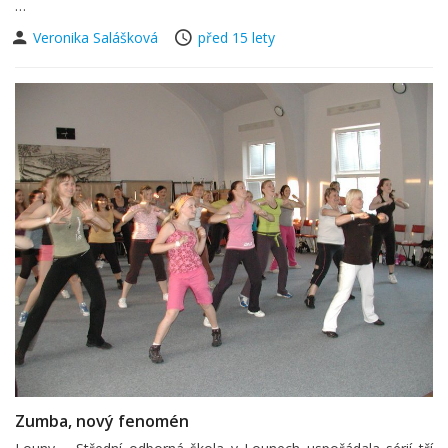
…
Veronika Salášková
před 15 lety
Zumba, nový fenomén