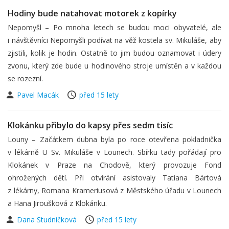
Hodiny bude natahovat motorek z kopírky
Nepomyšl – Po mnoha letech se budou moci obyvatelé, ale
i návštěvníci Nepomyšli podívat na věž kostela sv. Mikuláše, aby
zjistili, kolik je hodin. Ostatně to jim budou oznamovat i údery
zvonu, který zde bude u hodinového stroje umístěn a v každou
se rozezní.
Pavel Macák
před 15 lety
Klokánku přibylo do kapsy přes sedm tisíc
Louny – Začátkem dubna byla po roce otevřena pokladnička
v lékárně U Sv. Mikuláše v Lounech. Sbírku tady pořádají pro
Klokánek v Praze na Chodově, který provozuje Fond
ohrožených dětí. Při otvírání asistovaly Tatiana Bártová
z lékárny, Romana Krameriusová z Městského úřadu v Lounech
a Hana Jiroušková z Klokánku.
Dana Studničková
před 15 lety