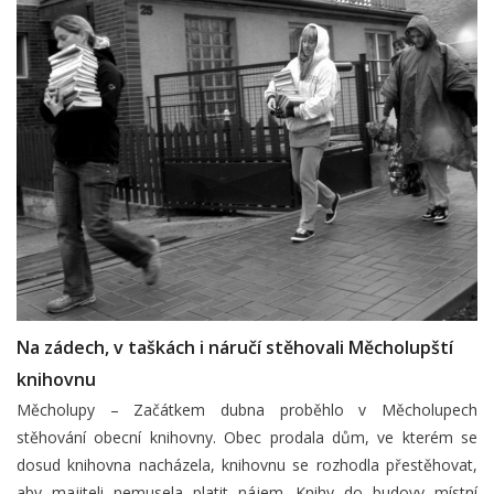
Na zádech, v taškách i náručí stěhovali Měcholupští
knihovnu
Měcholupy – Začátkem dubna proběhlo v Měcholupech
stěhování obecní knihovny. Obec prodala dům, ve kterém se
dosud knihovna nacházela, knihovnu se rozhodla přestěhovat,
aby majiteli nemusela platit nájem. Knihy do budovy místní