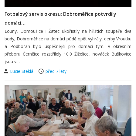
Fotbalový servis okresu: Dobroměřice potvrdily
domácí…
Louny, Domoušice i Žatec ukořistily na hřištích soupeře dva
body, Dobroměřice na domácí půdě opět vyhrály, derby Vroutku
a Podbořan bylo úspěšnější pro domácí tým. V okresním
přeboru Černčice rozstřílely 10:0 Žiželice, nováček Buškovice
jsou v…
Lucie Steklá
před 7 lety