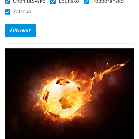
Chomutovsko
Lounsko
Podbořansko
Žatecko