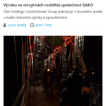
Výrobu ve strojírnách rozběhla společnost DAKO
Člen holdingu Czechoslovak Group pokračuje v lounském areálu
v tradici železniční výroby a opravárenství.
Lucie Steklá
před 7 lety