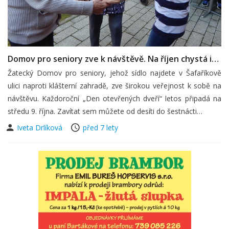
Domov pro seniory zve k návštěvě. Na říjen chystá i…
Žatecký Domov pro seniory, jehož sídlo najdete v Šafaříkově
ulici naproti klášterní zahradě, zve širokou veřejnost k sobě na
návštěvu. Každoroční „Den otevřených dveří“ letos připadá na
středu 9. října. Zavítat sem můžete od desíti do šestnácti…
Iveta Drlíková
před 7 lety