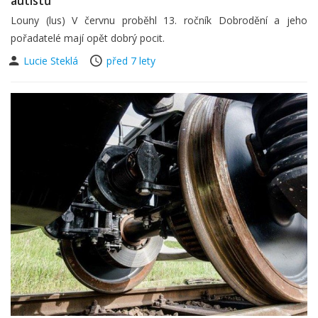
autistů
Louny (lus) V červnu proběhl 13. ročník Dobrodění a jeho
pořadatelé mají opět dobrý pocit.
Lucie Steklá
před 7 lety