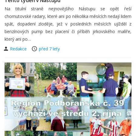
Tento týden v Nástupu
Na titulní straně nejnovějšího Nástupu se opět řeší
chomutovské radary, které ani po několika měsících nedají lidem
spát, dopadení zloděje, jež v posledních měsících ujížděl z
benzínových pump bez placení či příběh jirkovského malíře,
který ani po…
Redakce
před 7 lety