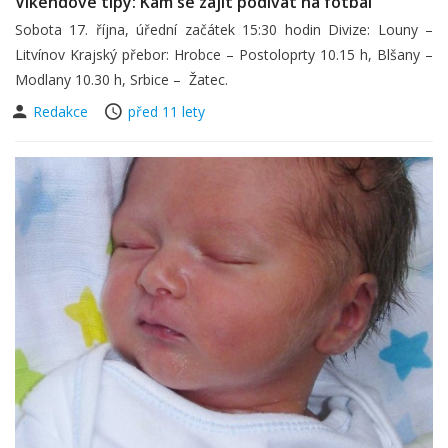
Víkendové tipy: Kam se zajít podívat na fotbal
Sobota 17. října, úřední začátek 15:30 hodin Divize: Louny –
Litvínov Krajský přebor: Hrobce – Postoloprty 10.15 h, Blšany –
Modlany 10.30 h, Srbice – Žatec.
Redakce
před 11 lety