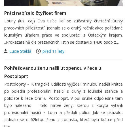
Práci nabízelo čtyřicet firem
Louny (lus, caj) Dva tisíce lidí se zúčastnily čtvrteční Burzy
pracovních příležitostí. Jednalo se o druhý ročník akce pořádané
lounským úřadem práce ve spolupráci s Ústeckým krajem.
„Prokazatelně dle prezenčních listin se dostavilo 1430 osob z…
Lucie Steklá
před 11 lety
Pohřešovanou ženu našli utopenou v řece u
Postoloprt
Postoloprty – K tragické události vyjížděli minulou neděli krátce
po poledni profesionální hasiči s čluny z lounské stanice a
policisté k řece Ohři u Postoloprt. V půl druhé odpoledne tam
bylo nalezeno tělo mrtvé ženy, kterou z koryta vytáhli
profesionální hasiči z Loun a předali policii. Jak se ukázalo,
jednalo se o 62letou ženu z Lounska, která byla krátce před
tím…