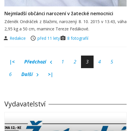
Nejmladší občánci narození v žatecké nemocnici
Zdeněk Ondráček z Blažimi, narozený 8. 10. 2015 v 13.43, váha
2,95 kg a 50 cm, mamince Tereze Fedákové.
Redakce
před 11 lety
8 fotografií
|<
Předchozí
1
2
3
4
5
6
Další
>|
Vydavatelství