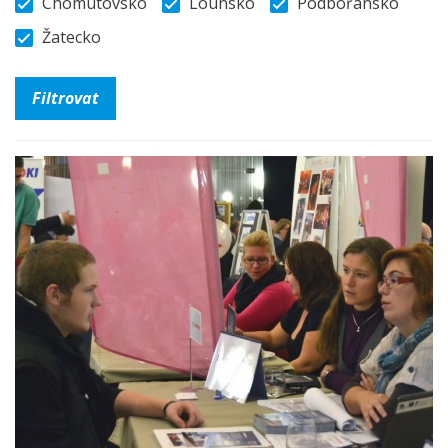
Chomutovsko
Lounsko
Podbořansko
Žatecko