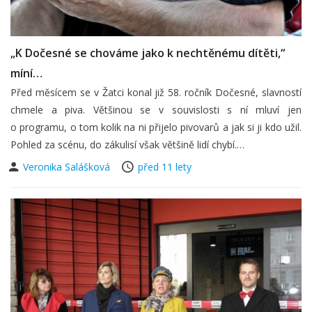
„K Dočesné se chováme jako k nechtěnému dítěti,“
míní…
Před měsícem se v Žatci konal již 58. ročník Dočesné, slavností
chmele a piva. Většinou se v souvislosti s ní mluví jen
o programu, o tom kolik na ni přijelo pivovarů a jak si ji kdo užil.
Pohled za scénu, do zákulisí však většině lidí chybí.…
Veronika Salášková
před 11 lety