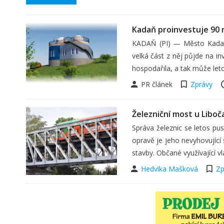
Kadaň proinvestuje 90 
KADAŇ (PI) — Město Kadaň 
velká část z něj půjde na in
hospodařila, a tak může let
PR článek
Zprávy
Železniční most u Libo
Správa železnic se letos p
opravě je jeho nevyhovující 
stavby. Občané využívající v
Hedvika Mašková
Zp