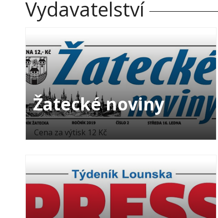
Vydavatelství
Žatecké noviny
Cena za výtisk 12 Kč