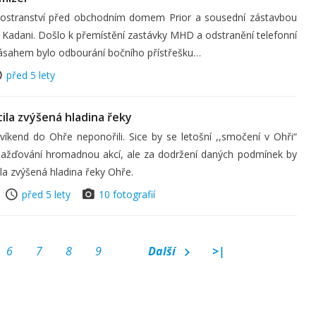
prostranství před obchodním domem Prior a sousední zástavbou
v Kadani. Došlo k přemístění zastávky MHD a odstranění telefonní
 zásahem bylo odbourání bočního přístřešku…
před 5 lety
ila zvýšená hladina řeky
 víkend do Ohře neponořili. Sice by se letošní ,,smočení v Ohři“
mažďování hromadnou akcí, ale za dodržení daných podmínek by
ila zvýšená hladina řeky Ohře.
před 5 lety
10 fotografií
6
7
8
9
Další
>|