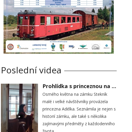
Poslední videa
Prohlídka s princeznou na zámku Stekník
Osmého května na zámku Stekník
malé i velké návštěvníky provázela
princezna Adélka. Seznámila je nejen s
historií zámku, ale také s několika
zajímavými předměty z každodenního
života.