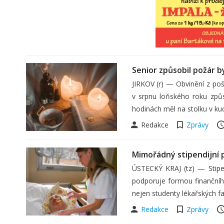
Senior způsobil požár b
JIRKOV (r) — Obvinění z pošk
v srpnu loňského roku způs
hodinách měl na stolku v ku
Redakce
Zprávy
Mimořádný stipendijní
ÚSTECKÝ KRAJ (tz) — Stipen
podporuje formou finanční
nejen studenty lékařských f
Redakce
Zprávy