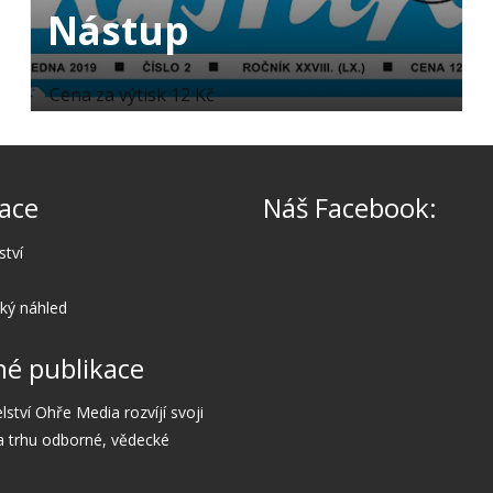
Nástup
Cena za výtisk 12 Kč
ace
Náš Facebook:
ství
cký náhled
é publikace
lství Ohře Media rozvíjí svoji
a trhu odborné, vědecké