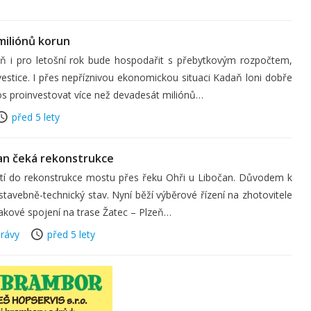
miliónů korun
i pro letošní rok bude hospodařit s přebytkovým rozpočtem,
vestice. I přes nepříznivou ekonomickou situaci Kadaň loni dobře
os proinvestovat více než devadesát miliónů…
před 5 lety
čan čeká rekonstrukce
ustí do rekonstrukce mostu přes řeku Ohři u Libočan. Důvodem k
stavebně-technický stav. Nyní běží výběrové řízení na zhotovitele
lakové spojení na trase Žatec – Plzeň…
rávy
před 5 lety