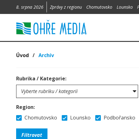
8. srpna 2026
Zprávy z regionu
Chomutovsko
Lounsko
Úvod
/
Archív
Rubrika / Kategorie:
Region:
Chomutovsko
Lounsko
Podbořansko