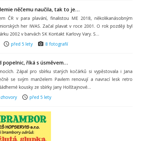
ndemie něčemu naučila, tak to je…
tem ČR v para plavání, finalistou ME 2018, několikanásobným
niorských her IWAS. Začal plavat v roce 2001. O rok později byl
rku 2002 v barvách SK Kontakt Karlovy Vary. S…
před 5 lety
8 fotografií
d popelnic, říká s úsměvem…
mocích. Zápal pro sbírku starých kočárků si vypěstovala i Jana
lečně se svým manželem Pavlem renovují a navrací lesk retro
 Nádherné kousky ze sbírky Jany Holštajnové…
zhovory
před 5 lety