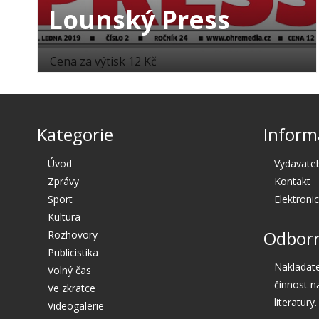
Lounský Press
Cena za výtisk 12 Kč
Kategorie
Inform
Úvod
Vydavatel
Zprávy
Kontakt
Sport
Elektroni
Kultura
Odborn
Rozhovory
Publicistika
Nakladate
Volný čas
činnost n
Ve zkratce
literatury.
Videogalerie