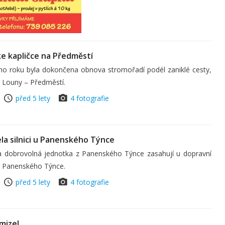
ke kapličce na Předměstí
ého roku byla dokončena obnova stromořadí podél zaniklé cesty,
u Louny – Předměstí.
před 5 lety
4 fotografie
la silnici u Panenského Týnce
a dobrovolná jednotka z Panenského Týnce zasahují u dopravní
u Panenského Týnce.
před 5 lety
4 fotografie
mizel