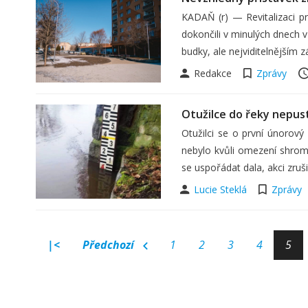
KADAŇ (r) — Revitalizaci 
dokončili v minulých dnech 
budky, ale nejviditelnějším
Redakce
Zprávy
Otužilce do řeky nepust
Otužilci se o první únorový
nebylo kvůli omezení shro
se uspořádat dala, akci zruš
Lucie Steklá
Zprávy
|<
Předchozí
1
2
3
4
5