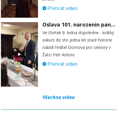
Přehrát video
Oslava 101. narozenin paní Věry Skořepové
Ve čtvrtek 8. ledna dopoledne - krátký
exkurs do sto jedna let staré historie
nabídl ředitel Domova pro seniory v
Žatci Petr Antoni.
Přehrát video
Všechna videa