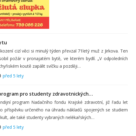
ytu
ození cizí věci si minulý týden převzal 71letý muž z Jirkova. Ten
obil požár v pronajatém bytě, ve kterém bydlí. „V odpoledních
chyňském koutě zapálit svíčku a později…
před 5 lety
 program pro studenty zdravotnických…
dijní program Nadačního fondu Krajské zdravotní, již řadu let
ho příspěvku určeného na úhradu nákladů spojených se studiem
akult, ale také studenty vybraných nelékařských…
před 5 lety