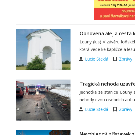
Obnovená alej a cesta 
Louny (lus) V závěru loňsk
která vede ke kapličce a les
Lucie Steklá
Zprávy
Tragická nehoda uzavře
Jednotka ze stanice Louny 
nehody dvou osobních aut 
Lucie Steklá
Zprávy
Nevzhledný přístavek z