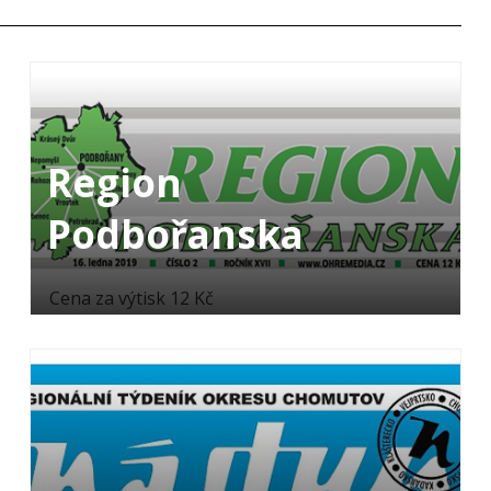
Region
Podbořanska
Cena za výtisk 12 Kč