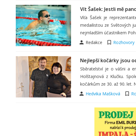
Vít Šašek: Jestli mě pa
Víťa Šašek je reprezentan
medailistou ze Světových ju
nejmladším účastníkem Pohá
Redakce
Rozhovory
Nejlepší kočárky jsou o
Sběratelství je o vášni a e
Holštajnová z Klučku. Spo
kočárkům ze 30. až 90. let.
Hedvika Mašková
Ro