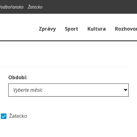
Podbořansko
Žatecko
Zprávy
Sport
Kultura
Rozhovo
Období:
Žatecko