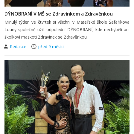
DÝNOBRANÍ V MŠ se Zdravínkem a Zdravěnkou
Minulý týden ve čtvrtek si všichni v Mateřské škole Šafaříkova
Louny společně užili odpolední DÝNOBRANÍ, kde nechyběli ani
školkoví maskoti Zdravínek se Zdravěnkou.
Redakce
před 9 měsíci