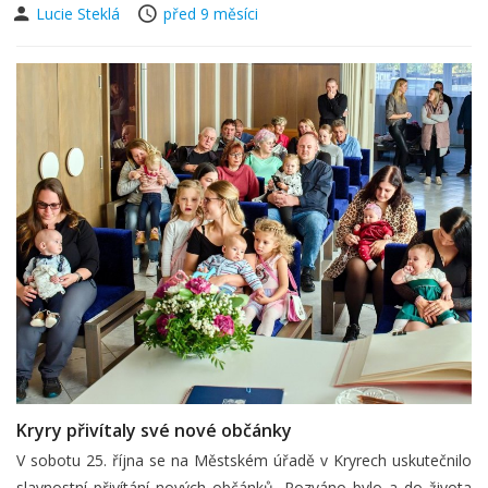
Lucie Steklá
před 9 měsíci
Kryry přivítaly své nové občánky
V sobotu 25. října se na Městském úřadě v Kryrech uskutečnilo
slavnostní přivítání nových občánků. Pozváno bylo a do života