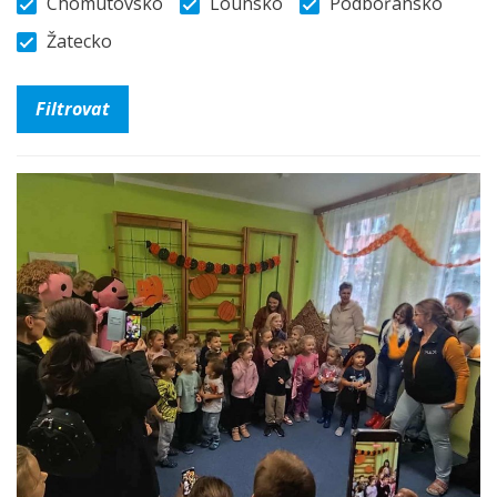
Chomutovsko
Lounsko
Podbořansko
Žatecko