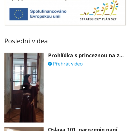
Poslední videa
Prohlídka s princeznou na zámku Stekník
Přehrát video
Oslava 101. narozenin paní Věry Skořepové