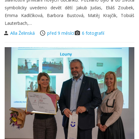
symbolicky uvedeno devět dětí: Jakub Judas, Eliáš Zoubek,
Emma Kadlčíková, Barbora Bustová, Matěj Krajčík, Tobiáš
Lauterbach,…
Alla Želinská
před 9 měsíci
6 fotografií