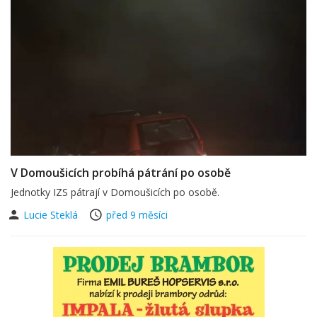
V Domoušicích probíhá pátrání po osobě
Jednotky IZS pátrají v Domoušicích po osobě.
Lucie Steklá
před 9 měsíci