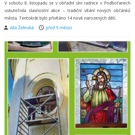
V sobotu 8. listopadu se v obřadní síni radnice v Podbořanech
uskutečnila slavnostní akce – tradiční vítání nových občánků
města. Tentokrát bylo přivítáno 14 nově narozených dětí.
Alla Želinská
před 9 měsíci