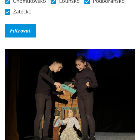
Chomutovsko
Lounsko
Podbořansko
Žatecko