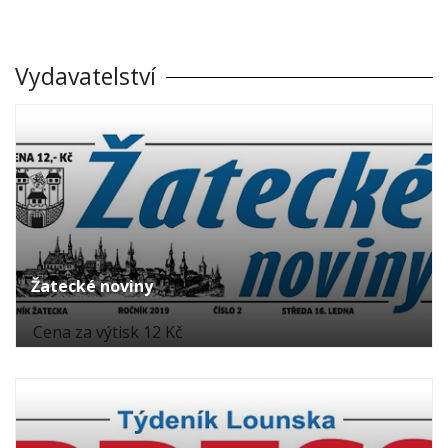
Vydavatelství
Žatecké noviny
Cena za výtisk 12 Kč