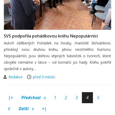
SVS podpořila pohádkovou knihu Nepopulárníci
Autoři oblíbených Pohádek na houby, manželé Skřivánkovi,
přinášejí svou druhou knihu, plnou neotřelého humoru.
Nepopulárníci jsou sbírkou vtipných básniček o tvorech, které
obvykle nemáme v lásce – od komárů po hady. Knihu pokřtil
společně s autory…
Redakce
před 9 měsíci
|<
Předchozí
1
2
3
4
5
6
Další
>|