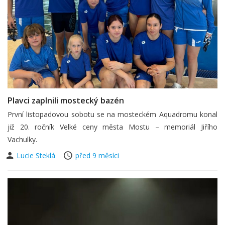
Plavci zaplnili mostecký bazén
První listopadovou sobotu se na mosteckém Aquadromu konal
již 20. ročník Velké ceny města Mostu – memoriál Jiřího
Vachulky.
Lucie Steklá
před 9 měsíci