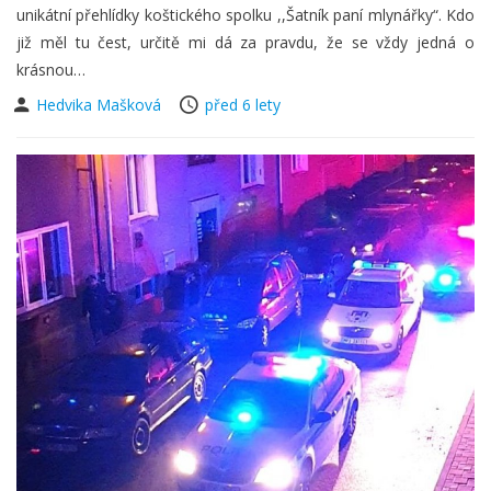
unikátní přehlídky koštického spolku ,,Šatník paní mlynářky“. Kdo
již měl tu čest, určitě mi dá za pravdu, že se vždy jedná o
krásnou…
Hedvika Mašková
před 6 lety