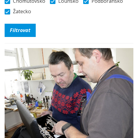
Chomutovsko
Lounsko
Podbořansko
Žatecko