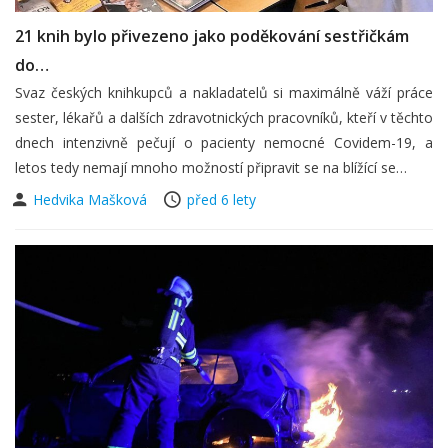
21 knih bylo přivezeno jako poděkování sestřičkám
do…
Svaz českých knihkupců a nakladatelů si maximálně váží práce
sester, lékařů a dalších zdravotnických pracovníků, kteří v těchto
dnech intenzivně pečují o pacienty nemocné Covidem-19, a
letos tedy nemají mnoho možností připravit se na blížící se…
Hedvika Mašková
před 6 lety