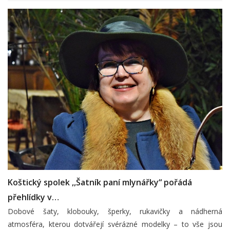
Koštický spolek ,,Šatník paní mlynářky“ pořádá
přehlídky v…
Dobové šaty, klobouky, šperky, rukavičky a nádherná
atmosféra, kterou dotvářejí svérázné modelky – to vše jsou