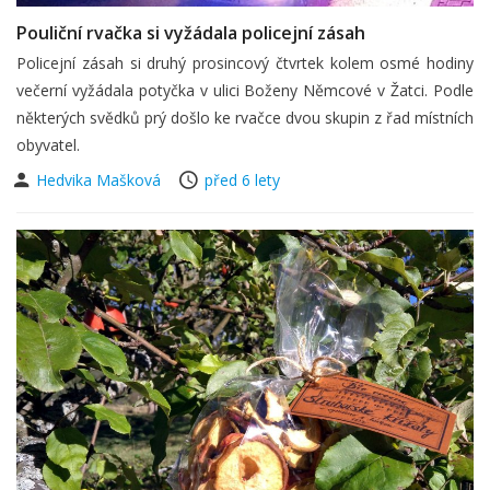
Pouliční rvačka si vyžádala policejní zásah
Policejní zásah si druhý prosincový čtvrtek kolem osmé hodiny
večerní vyžádala potyčka v ulici Boženy Němcové v Žatci. Podle
některých svědků prý došlo ke rvačce dvou skupin z řad místních
obyvatel.
Hedvika Mašková
před 6 lety