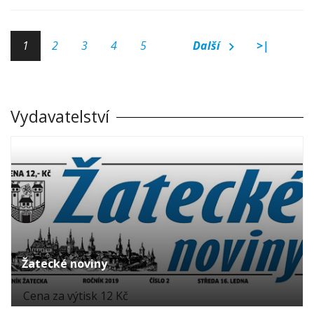
1
2
3
4
5
Další
>|
Vydavatelství
Žatecké noviny
Cena za výtisk 12 Kč