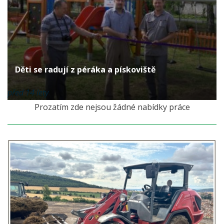
Děti se radují z péráka a pískoviště
před 14 lety
Prozatím zde nejsou žádné nabídky práce