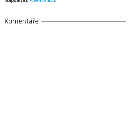
Napsal(a):
Pavel Macák
Komentáře