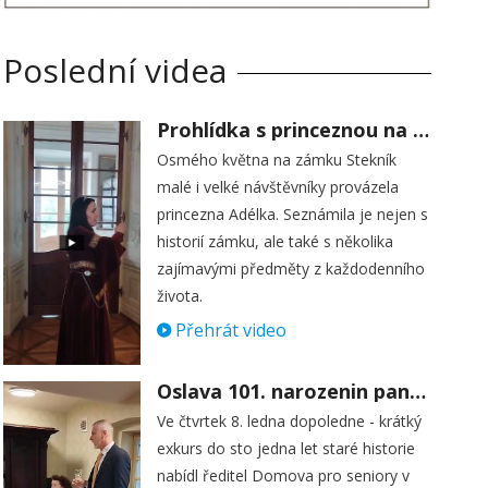
Poslední videa
Prohlídka s princeznou na zámku Stekník
Osmého května na zámku Stekník
malé i velké návštěvníky provázela
princezna Adélka. Seznámila je nejen s
historií zámku, ale také s několika
zajímavými předměty z každodenního
života.
Přehrát video
Oslava 101. narozenin paní Věry Skořepové
Ve čtvrtek 8. ledna dopoledne - krátký
exkurs do sto jedna let staré historie
nabídl ředitel Domova pro seniory v