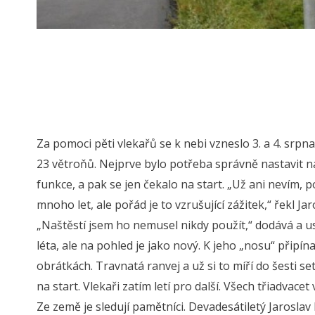
Za pomoci pěti vlekařů se k nebi vzneslo 3. a 4. srpn
23 větroňů. Nejprve bylo potřeba správně nastavit na
funkce, a pak se jen čekalo na start. „Už ani nevím,
mnoho let, ale pořád je to vzrušující zážitek,“ řekl 
„Naštěstí jsem ho nemusel nikdy použít,“ dodává a 
léta, ale na pohled je jako nový. K jeho „nosu“ připína
obrátkách. Travnatá ranvej a už si to míří do šesti 
na start. Vlekaři zatím letí pro další. Všech třiadvace
Ze země je sledují pamětníci. Devadesátiletý Jaroslav 