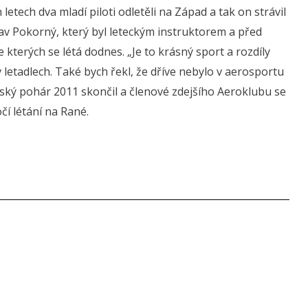
letech dva mladí piloti odletěli na Západ a tak on strávil
slav Pokorný, který byl leteckým instruktorem a před
e kterých se létá dodnes. „Je to krásný sport a rozdíly
v letadlech. Také bych řekl, že dříve nebylo v aerosportu
anský pohár 2011 skončil a členové zdejšího Aeroklubu se
očí létání na Rané.