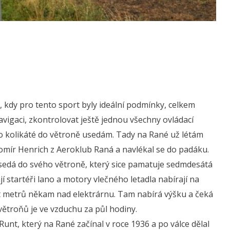
a, kdy pro tento sport byly ideální podmínky, celkem
vigaci, zkontrolovat ještě jednou všechny ovládací
 po kolikáté do větroně usedám. Tady na Rané už létám
Jaromír Henrich z Aeroklub Raná a navlékal se do padáku.
usedá do svého větroně, který sice pamatuje sedmdesátá
jí startéři lano a motory vlečného letadla nabírají na
set metrů někam nad elektrárnu. Tam nabírá výšku a čeká
t větroňů je ve vzduchu za půl hodiny.
Runt, který na Rané začínal v roce 1936 a po válce dělal