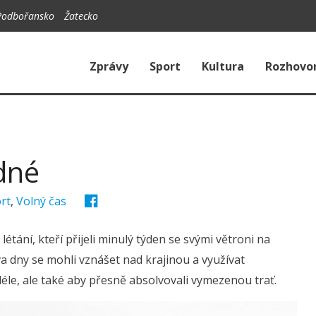
Podbořansko
Žatecko
Zprávy
Sport
Kultura
Rozhovo
adné
rt
,
Volný čas
ání, kteří přijeli minulý týden se svými větroni na
 dny se mohli vznášet nad krajinou a využívat
éle, ale také aby přesně absolvovali vymezenou trať.