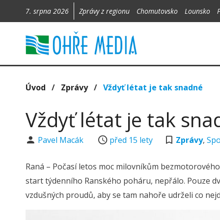
7. srpna 2026
Zprávy z regionu
Chomutovsko
Lounsko
Úvod
/
Zprávy
/
Vždyť létat je tak snadné
Vždyť létat je tak sn
Pavel Macák
před 15 lety
Zprávy
,
Spo
Raná – Počasí letos moc milovníkům bezmotorového lét
start týdenního Ranského poháru, nepřálo. Pouze dva
vzdušných proudů, aby se tam nahoře udrželi co nejd