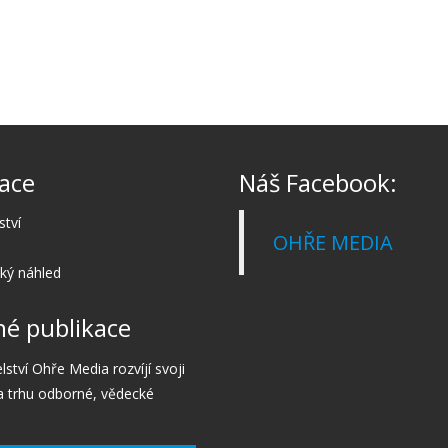
ace
Náš Facebook:
ství
OHŘE MEDIA
cký náhled
é publikace
lství Ohře Media rozvíjí svoji
a trhu odborné, vědecké