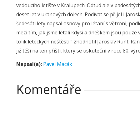
vedoucího letiště v Kralupech. Odtud ale v padesátých 
deset let v uranových dolech. Podívat se přijel i Jaro
šedesáti lety napsal osnovy pro létání s větroni, podl
mezi tím, jak jsme létali kdysi a dneškem jsou pouze 
tolik leteckých neštěstí,“ zhodnotil Jaroslav Runt. R
již těší na ten příští, který se uskuteční v roce 80. výr
Napsal(a):
Pavel Macák
Komentáře