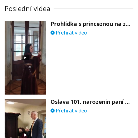
Poslední videa
Prohlídka s princeznou na zámku Stekník
Přehrát video
Oslava 101. narozenin paní Věry Skořepové
Přehrát video