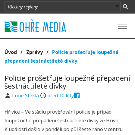
Úvod
/
Zprávy
/
Policie prošetřuje loupežné
přepadení šestnáctileté dívky
Policie prošetřuje loupežné přepadení
šestnáctileté dívky
Lucie Steklá
před 10 lety
Hřivice – Ve stádiu prověřování policie je případ
loupežného přepadení šestnáctileté dívky ze Hřivic.
K události došlo v pondělí po půl šesté ráno v centru