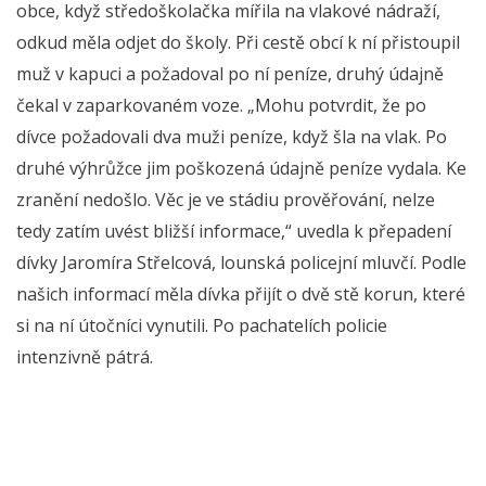
obce, když středoškolačka mířila na vlakové nádraží,
odkud měla odjet do školy. Při cestě obcí k ní přistoupil
muž v kapuci a požadoval po ní peníze, druhý údajně
čekal v zaparkovaném voze. „Mohu potvrdit, že po
dívce požadovali dva muži peníze, když šla na vlak. Po
druhé výhrůžce jim poškozená údajně peníze vydala. Ke
zranění nedošlo. Věc je ve stádiu prověřování, nelze
tedy zatím uvést bližší informace,“ uvedla k přepadení
dívky Jaromíra Střelcová, lounská policejní mluvčí. Podle
našich informací měla dívka přijít o dvě stě korun, které
si na ní útočníci vynutili. Po pachatelích policie
intenzivně pátrá.