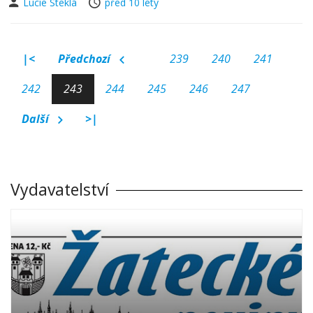
Lucie Steklá
před 10 lety
|<
Předchozí
239
240
241
242
243
244
245
246
247
Další
>|
Vydavatelství