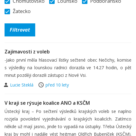
Chomutovsko
Lounsko
Podbořansko
Žatecko
Zajímavosti z voleb
-Jako první měla hlasovací lístky sečtené obec Nečichy, komise
s výsledky na lounskou radnici dorazila ve 14.27 hodin, o pět
minut později dorazili zástupci z Nové Vsi.
Lucie Steklá
před 10 lety
V kraji se rýsuje koalice ANO a KSČM
Ústecký kraj – Po sečtení výsledků krajských voleb se naplno
rozjela povolební vyjednávání o krajských koalicích. Zatímco
někde už mají jasno, jinde to vypadá na ústupky. Třeba Ústecký
kraj by mohl i nadále vést hejtman Oldřich Bubeníček (KSČM).