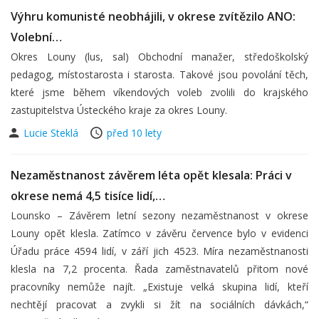
Výhru komunisté neobhájili, v okrese zvítězilo ANO:
Volební…
Okres Louny (lus, sal) Obchodní manažer, středoškolský
pedagog, místostarosta i starosta. Takové jsou povolání těch,
které jsme během víkendových voleb zvolili do krajského
zastupitelstva Ústeckého kraje za okres Louny.
Lucie Steklá
před 10 lety
Nezaměstnanost závěrem léta opět klesala: Práci v
okrese nemá 4,5 tisíce lidí,…
Lounsko – Závěrem letní sezony nezaměstnanost v okrese
Louny opět klesla. Zatímco v závěru července bylo v evidenci
Úřadu práce 4594 lidí, v září jich 4523. Míra nezaměstnanosti
klesla na 7,2 procenta. Řada zaměstnavatelů přitom nové
pracovníky nemůže najít. „Existuje velká skupina lidí, kteří
nechtějí pracovat a zvykli si žít na sociálních dávkách,“