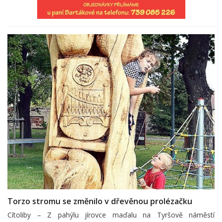
Torzo stromu se změnilo v dřevěnou prolézačku
Cítoliby – Z pahýlu jírovce maďalu na Tyršově náměstí