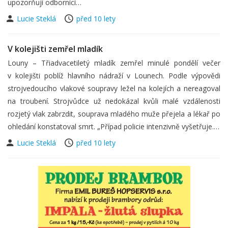
upozorňují odborníci…
Lucie Steklá
před 10 lety
V kolejišti zemřel mladík
Louny – Třiadvacetiletý mladík zemřel minulé pondělí večer
v kolejišti poblíž hlavního nádraží v Lounech. Podle výpovědi
strojvedoucího vlakové soupravy ležel na kolejích a nereagoval
na troubení. Strojvůdce už nedokázal kvůli malé vzdálenosti
rozjetý vlak zabrzdit, souprava mladého muže přejela a lékař po
ohledání konstatoval smrt. „Případ policie intenzivně vyšetřuje.…
Lucie Steklá
před 10 lety