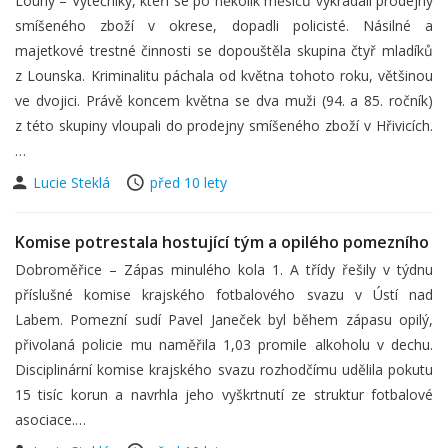
Louny – Výtečníky, kteří se po několik měsíců vykrádali prodejny
smíšeného zboží v okrese, dopadli policisté. Násilné a
majetkové trestné činnosti se dopouštěla skupina čtyř mladíků
z Lounska. Kriminalitu páchala od května tohoto roku, většinou
ve dvojici. Právě koncem května se dva muži (94. a 85. ročník)
z této skupiny vloupali do prodejny smíšeného zboží v Hřivicích.
…
Lucie Steklá
před 10 lety
Komise potrestala hostující tým a opilého pomezního
Dobroměřice – Zápas minulého kola 1. A třídy řešily v týdnu
příslušné komise krajského fotbalového svazu v Ústí nad
Labem. Pomezní sudí Pavel Janeček byl během zápasu opilý,
přivolaná policie mu naměřila 1,03 promile alkoholu v dechu.
Disciplinární komise krajského svazu rozhodčímu udělila pokutu
15 tisíc korun a navrhla jeho vyškrtnutí ze struktur fotbalové
asociace.…