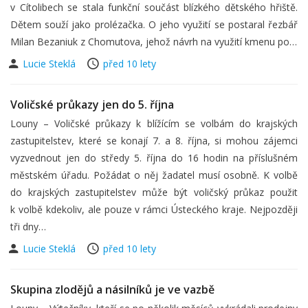
v Cítolibech se stala funkční součást blízkého dětského hřiště.
Dětem souží jako prolézačka. O jeho využití se postaral řezbář
Milan Bezaniuk z Chomutova, jehož návrh na využití kmenu po…
Lucie Steklá
před 10 lety
Voličské průkazy jen do 5. října
Louny – Voličské průkazy k blížícím se volbám do krajských
zastupitelstev, které se konají 7. a 8. října, si mohou zájemci
vyzvednout jen do středy 5. října do 16 hodin na příslušném
městském úřadu. Požádat o něj žadatel musí osobně. K volbě
do krajských zastupitelstev může být voličský průkaz použit
k volbě kdekoliv, ale pouze v rámci Ústeckého kraje. Nejpozději
tři dny…
Lucie Steklá
před 10 lety
Skupina zlodějů a násilníků je ve vazbě