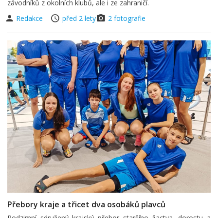
závodníků z okolních klubů, ale i ze zahraničí.
Redakce
před 2 lety
2 fotografie
Přebory kraje a třicet dva osobáků plavců
Podzimní sdružený krajský přebor staršího žactva, dorostu a