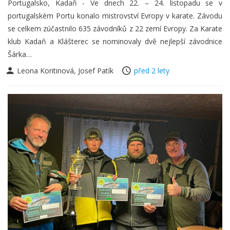
Portugalsko, Kadaň - Ve dnech 22. – 24. listopadu se v
portugalském Portu konalo mistrovství Evropy v karate. Závodu
se celkem zúčastnilo 635 závodníků z 22 zemí Evropy. Za Karate
klub Kadaň a Klášterec se nominovaly dvě nejlepší závodnice
Šárka…
Leona Koritinová, Josef Patík
před 2 lety