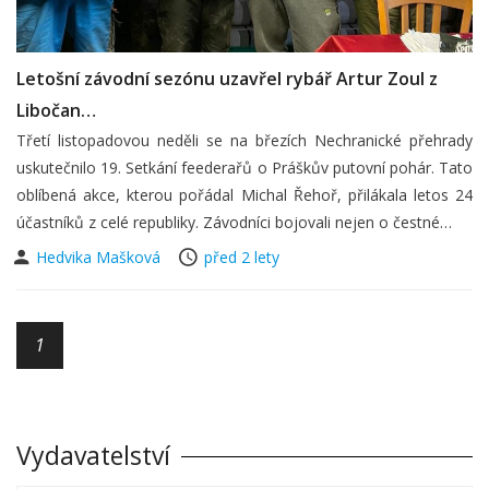
Letošní závodní sezónu uzavřel rybář Artur Zoul z
Libočan…
Třetí listopadovou neděli se na březích Nechranické přehrady
uskutečnilo 19. Setkání feederařů o Práškův putovní pohár. Tato
oblíbená akce, kterou pořádal Michal Řehoř, přilákala letos 24
účastníků z celé republiky. Závodníci bojovali nejen o čestné…
Hedvika Mašková
před 2 lety
1
Vydavatelství