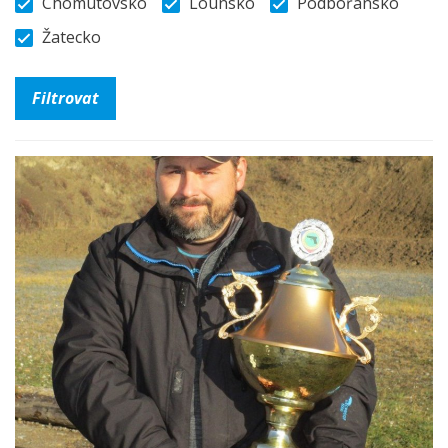
Chomutovsko
Lounsko
Podbořansko
Žatecko