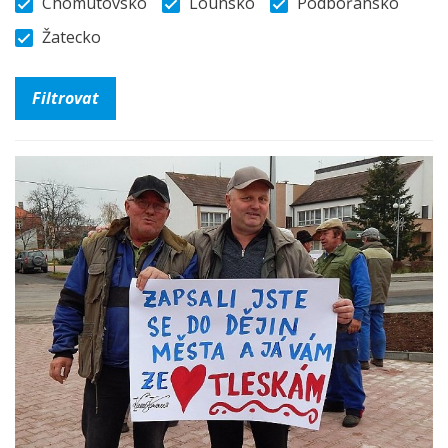
Chomutovsko
Lounsko
Podbořansko
Žatecko