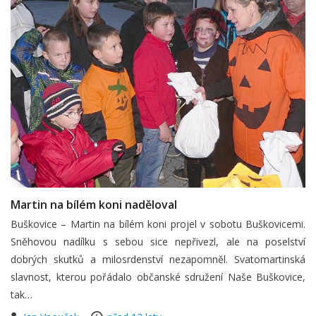
Martin na bílém koni naděloval
Buškovice – Martin na bílém koni projel v sobotu Buškovicemi.
Sněhovou nadílku s sebou sice nepřivezl, ale na poselství
dobrých skutků a milosrdenství nezapomněl. Svatomartinská
slavnost, kterou pořádalo občanské sdružení Naše Buškovice,
tak…