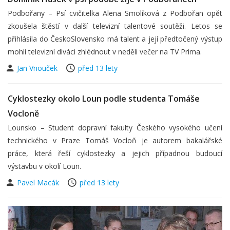
Podbořany – Psí cvičitelka Alena Smolíková z Podbořan opět
zkoušela štěstí v další televizní talentové soutěži. Letos se
přihlásila do ČeskoSlovensko má talent a její předtočený výstup
mohli televizní diváci zhlédnout v neděli večer na TV Prima.
Jan Vnouček
před 13 lety
Cyklostezky okolo Loun podle studenta Tomáše
Vocloně
Lounsko – Student dopravní fakulty Českého vysokého učení
technického v Praze Tomáš Vocloň je autorem bakalářské
práce, která řeší cyklostezky a jejich případnou budoucí
výstavbu v okolí Loun.
Pavel Macák
před 13 lety