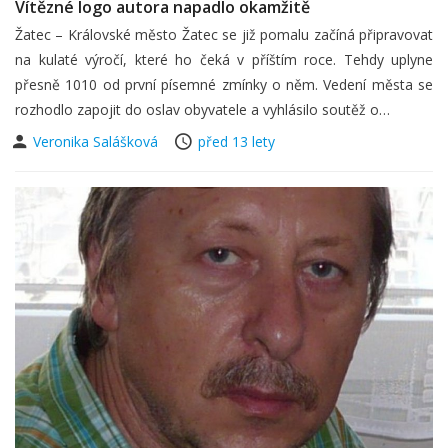
Vítězné logo autora napadlo okamžitě
Žatec – Královské město Žatec se již pomalu začíná připravovat
na kulaté výročí, které ho čeká v příštím roce. Tehdy uplyne
přesně 1010 od první písemné zmínky o něm. Vedení města se
rozhodlo zapojit do oslav obyvatele a vyhlásilo soutěž o…
Veronika Salášková
před 13 lety