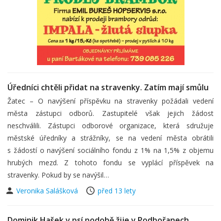
Úředníci chtěli přidat na stravenky. Zatím mají smůlu
Žatec – O navýšení příspěvku na stravenky požádali vedení
města zástupci odborů. Zastupitelé však jejich žádost
neschválili. Zástupci odborové organizace, která sdružuje
městské úředníky a strážníky, se na vedení města obrátili
s žádostí o navýšení sociálního fondu z 1% na 1,5% z objemu
hrubých mezd. Z tohoto fondu se vyplácí příspěvek na
stravenky. Pokud by se navýšil…
Veronika Salášková
před 13 lety
Dominik Hašek v psí podobě žije v Podbořanech