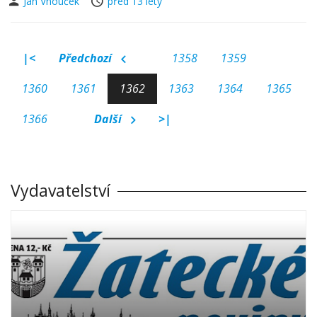
Jan Vnouček
před 13 lety
|<
Předchozí
1358
1359
1360
1361
1362
1363
1364
1365
1366
Další
>|
Vydavatelství