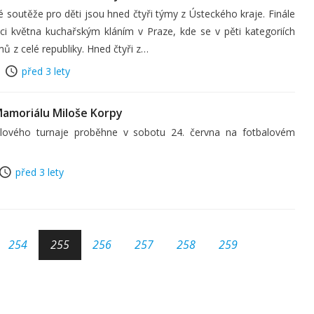
é soutěže pro děti jsou hned čtyři týmy z Ústeckého kraje. Finále
ci května kuchařským kláním v Praze, kde se v pěti kategoriích
mů z celé republiky. Hned čtyři z…
před 3 lety
Mamoriálu Miloše Korpy
alového turnaje proběhne v sobotu 24. června na fotbalovém
před 3 lety
254
255
256
257
258
259