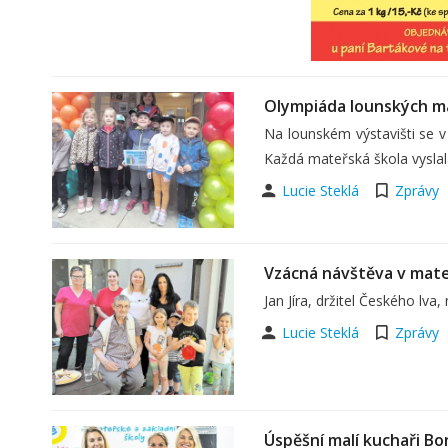
Olympiáda lounských m
Na lounském výstavišti se v 
Každá mateřská škola vyslal
Lucie Steklá
Zprávy
Vzácná návštěva v mate
Jan Jíra, držitel Českého lva,
Lucie Steklá
Zprávy
Úspěšní malí kuchaři Bo