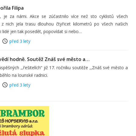
řila Filipa
y, je za námi. Akce se zúčastnilo více než sto cyklistů všech
a z nich jela trasu dlouhou čtyřicet kilometrů po všech našich
 i lidé jen tak posedět, popovídat si nebo…
před 3 lety
 vědí hodně. Soutěž Znáš své město a…
spěšných ,,řešitelích“ již 17. ročníku soutěže ,,Znáš své město a
běhlo na lounské radnici.
před 3 lety