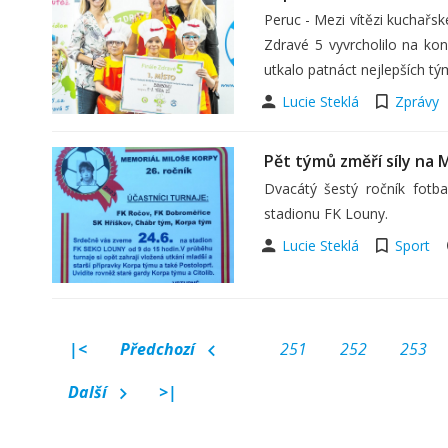
Peruc - Mezi vítězi kuchařsk
Zdravé 5 vyvrcholilo na kon
utkalo patnáct nejlepších tý
Lucie Steklá
Zprávy
Pět týmů změří síly na 
Dvacátý šestý ročník fotb
stadionu FK Louny.
Lucie Steklá
Sport
|<
Předchozí
251
252
253
Další
>|