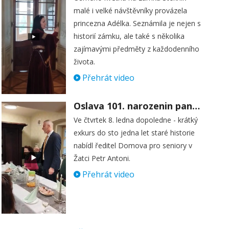
malé i velké návštěvníky provázela
princezna Adélka. Seznámila je nejen s
historií zámku, ale také s několika
zajímavými předměty z každodenního
života.
Přehrát video
Oslava 101. narozenin paní Věry Skořepové
Ve čtvrtek 8. ledna dopoledne - krátký
exkurs do sto jedna let staré historie
nabídl ředitel Domova pro seniory v
Žatci Petr Antoni.
Přehrát video