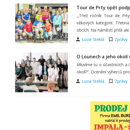
Tour de Prty opět podpo
,,Třetí ročník Tour de Prt
věkových kategorií. Třetin
obcích. Na náměstí přišli ale
Lucie Steklá
Zprávy
O Lounech a jeho okolí
Mluvíme tu o účastnících a ú
okolí?“. Ocenění výherců pro
Lucie Steklá
Zprávy