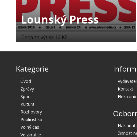
Lounský Press
Cena za výtisk 12 Kč
Kategorie
Inform
Úvod
Vydavatel
Zprávy
Kontakt
Sport
Elektroni
Kultura
Odborn
Rozhovory
Publicistika
Nakladate
Volný čas
činnost n
Ve zkratce