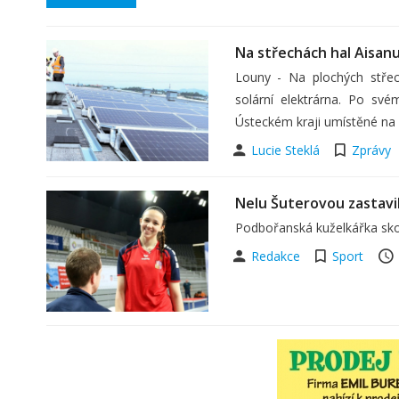
Na střechách hal Aisanu
Louny - Na plochých střec
solární elektrárna. Po sv
Ústeckém kraji umístěné na
Lucie Steklá
Zprávy
Nelu Šuterovou zastavi
Podbořanská kuželkářka skon
Redakce
Sport