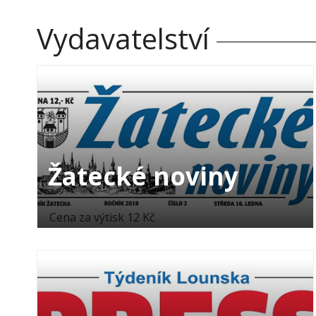
Vydavatelství
Žatecké noviny
Cena za výtisk 12 Kč