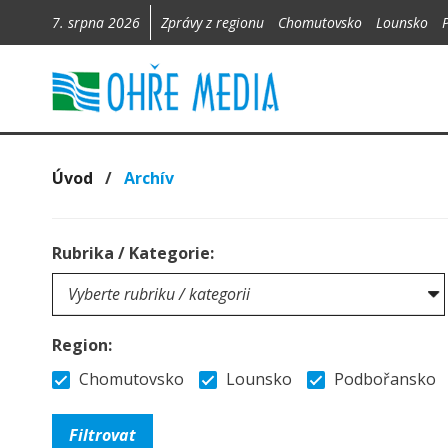
7. srpna 2026
Zprávy z regionu
Chomutovsko
Lounsko
Úvod
/
Archív
Rubrika / Kategorie:
Region:
Chomutovsko
Lounsko
Podbořansko