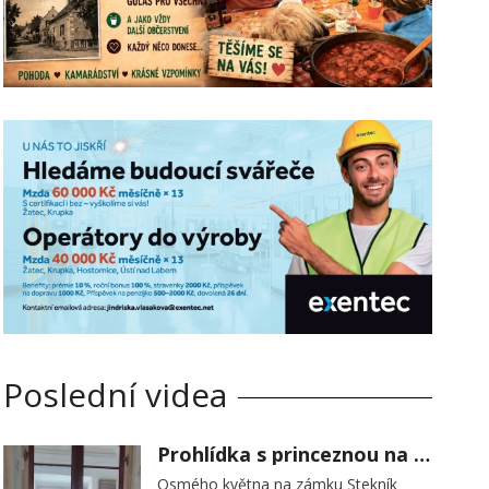
Poslední videa
Prohlídka s princeznou na zámku Stekník
Osmého května na zámku Stekník