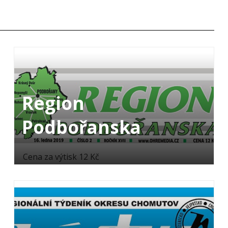
Region
Podbořanska
Cena za výtisk 12 Kč