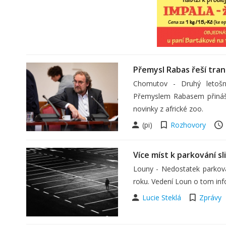
Přemysl Rabas řeší tran
Chomutov - Druhý letošn
Přemyslem Rabasem přináší 
novinky z africké zoo.
(pi)
Rozhovory
Více míst k parkování s
Louny - Nedostatek parkova
roku. Vedení Loun o tom inf
Lucie Steklá
Zprávy