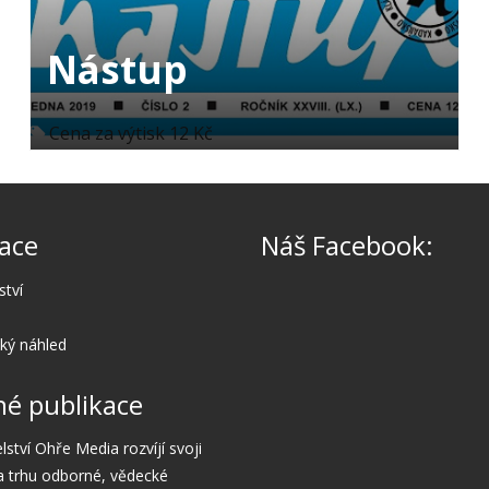
Nástup
Cena za výtisk 12 Kč
ace
Náš Facebook:
ství
cký náhled
é publikace
lství Ohře Media rozvíjí svoji
a trhu odborné, vědecké