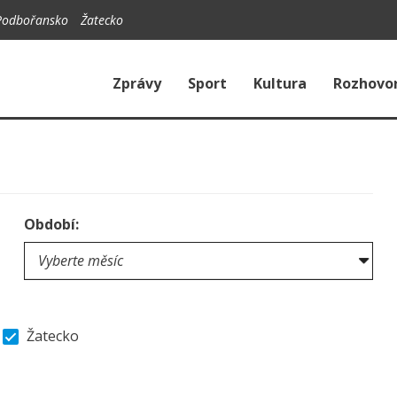
Podbořansko
Žatecko
Zprávy
Sport
Kultura
Rozhovo
Období:
Žatecko