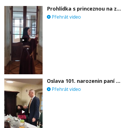
Prohlídka s princeznou na zámku Stekník
Přehrát video
Oslava 101. narozenin paní Věry Skořepové
Přehrát video