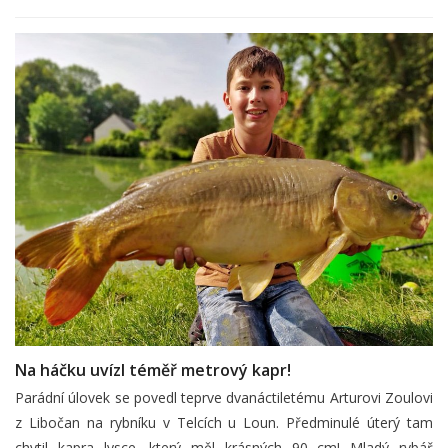
Na háčku uvízl téměř metrový kapr!
Parádní úlovek se povedl teprve dvanáctiletému Arturovi Zoulovi
z Libočan na rybníku v Telcích u Loun. Předminulé úterý tam
chytil kapra lysce, který měl krásných 90 cm! Mladý rybář