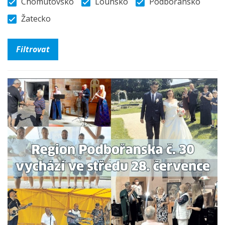
Chomutovsko
Lounsko
Podbořansko
Žatecko