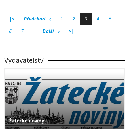
|<
Předchozí
1
2
3
4
5
6
7
Další
>|
Vydavatelství
Žatecké noviny