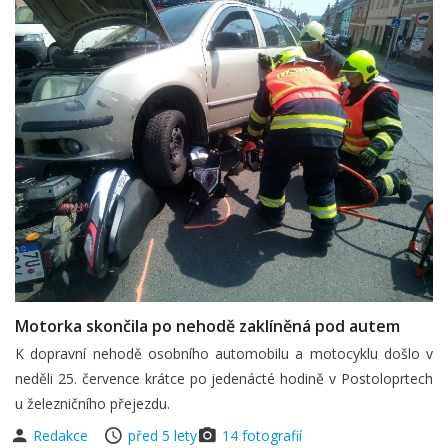
Motorka skončila po nehodě zaklíněná pod autem
K dopravní nehodě osobního automobilu a motocyklu došlo v
neděli 25. července krátce po jedenácté hodině v Postoloprtech
u železničního přejezdu.
Redakce
před 5 lety
14 fotografií