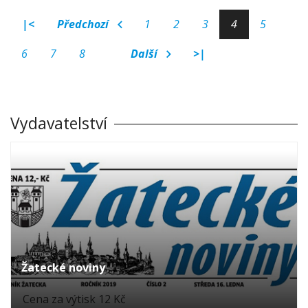
|<
Předchozí
1
2
3
4
5
6
7
8
Další
>|
Vydavatelství
Žatecké noviny
Cena za výtisk 12 Kč