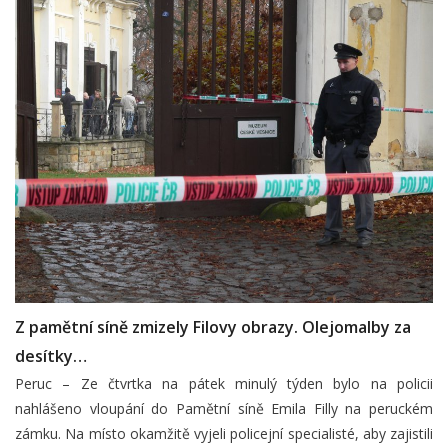
Z pamětní síně zmizely Filovy obrazy. Olejomalby za
desítky…
Peruc – Ze čtvrtka na pátek minulý týden bylo na policii
nahlášeno vloupání do Pamětní síně Emila Filly na peruckém
zámku. Na místo okamžitě vyjeli policejní specialisté, aby zajistili