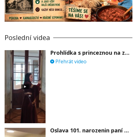
Poslední videa
Prohlídka s princeznou na zámku Stekník
Přehrát video
Oslava 101. narozenin paní Věry Skořepové