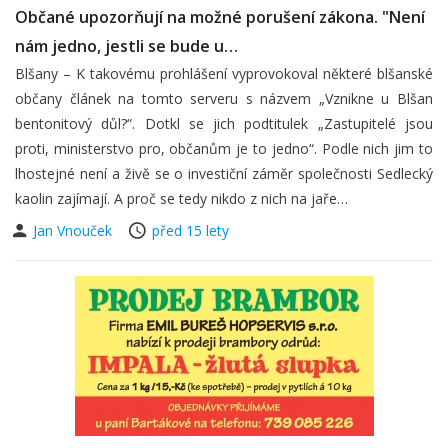
Občané upozorňují na možné porušení zákona. "Není
nám jedno, jestli se bude u…
Blšany – K takovému prohlášení vyprovokoval některé blšanské
občany článek na tomto serveru s názvem „Vznikne u Blšan
bentonitový důl?“. Dotkl se jich podtitulek „Zastupitelé jsou
proti, ministerstvo pro, občanům je to jedno“. Podle nich jim to
lhostejné není a živě se o investiční záměr společnosti Sedlecký
kaolin zajímají. A proč se tedy nikdo z nich na jaře…
Jan Vnouček
před 15 lety