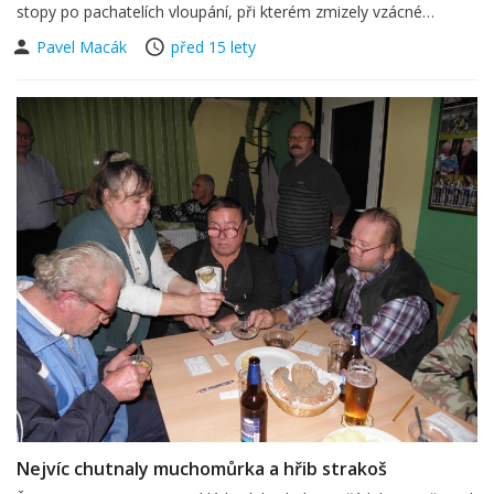
stopy po pachatelích vloupání, při kterém zmizely vzácné…
Pavel Macák
před 15 lety
Nejvíc chutnaly muchomůrka a hřib strakoš