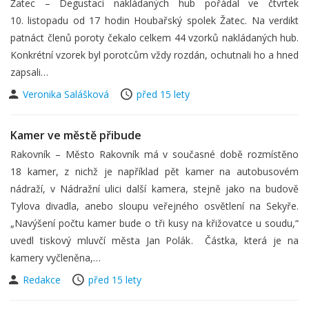
Žatec – Degustaci nakládaných hub pořádal ve čtvrtek
10. listopadu od 17 hodin Houbařský spolek Žatec. Na verdikt
patnáct členů poroty čekalo celkem 44 vzorků nakládaných hub.
Konkrétní vzorek byl porotcům vždy rozdán, ochutnali ho a hned
zapsali…
Veronika Salášková
před 15 lety
Kamer ve městě přibude
Rakovník – Město Rakovník má v současné době rozmístěno
18 kamer, z nichž je například pět kamer na autobusovém
nádraží, v Nádražní ulici další kamera, stejně jako na budově
Tylova divadla, anebo sloupu veřejného osvětlení na Sekyře.
„Navýšení počtu kamer bude o tři kusy na křižovatce u soudu,“
uvedl tiskový mluvčí města Jan Polák. Částka, která je na
kamery vyčleněna,…
Redakce
před 15 lety