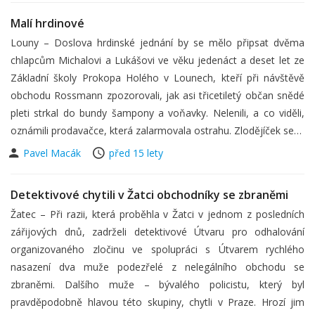
Malí hrdinové
Louny – Doslova hrdinské jednání by se mělo připsat dvěma
chlapcům Michalovi a Lukášovi ve věku jedenáct a deset let ze
Základní školy Prokopa Holého v Lounech, kteří při návštěvě
obchodu Rossmann zpozorovali, jak asi třicetiletý občan snědé
pleti strkal do bundy šampony a voňavky. Nelenili, a co viděli,
oznámili prodavačce, která zalarmovala ostrahu. Zlodějíček se…
Pavel Macák
před 15 lety
Detektivové chytili v Žatci obchodníky se zbraněmi
Žatec – Při razii, která proběhla v Žatci v jednom z posledních
zářijových dnů, zadrželi detektivové Útvaru pro odhalování
organizovaného zločinu ve spolupráci s Útvarem rychlého
nasazení dva muže podezřelé z nelegálního obchodu se
zbraněmi. Dalšího muže – bývalého policistu, který byl
pravděpodobně hlavou této skupiny, chytli v Praze. Hrozí jim