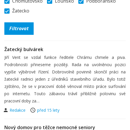
Chomutovsko
Lounsko
Podbořansko
Žatecko
Žatecký bulvárek
Jiří Vent se vzdal funkce ředitele Chrámu chmele a piva.
Podrobnosti přineseme později. Rada na uvolněnou pozici
vypíše výběrové řízení. Dobrovolně povinně skončil práci na
žatecké radnici jeden z úředníků stavebního úřadu. Bylo totiž
zjištěno, že se v pracovní době věnoval místo práce surfování
po internetu. Touto zábavou trávil přibližně polovinu své
pracovní doby za…
Redakce
před 15 lety
Nový domov pro těžce nemocné seniory