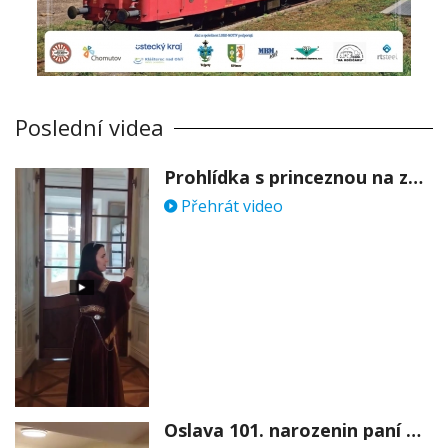
Poslední videa
Prohlídka s princeznou na zámku Stekník
Přehrát video
Oslava 101. narozenin paní Věry Skořepové