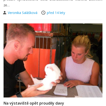
ze…
Veronika Salášková
před 14 lety
Na výstaviště opět proudily davy