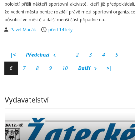
pololetí přišli někteří sportovní aktivisté, kteří již předpokládali,
že vedení města peníze rozdělí právě mezi sportovní organizace
působící ve městě a další menší část připadne na…
Pavel Macák
před 14 lety
|<
Předchozí
2
3
4
5
6
7
8
9
10
Další
>|
Vydavatelství