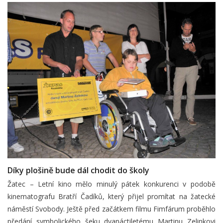
Díky plošině bude dál chodit do školy
Žatec – Letní kino mělo minulý pátek konkurenci v podobě
kinematografu Bratří Čadíků, který přijel promítat na žatecké
náměstí Svobody. Ještě před začátkem filmu Fimfárum proběhlo
předání symbolického šeku dvanáctiletému Martinu Zelinkovi