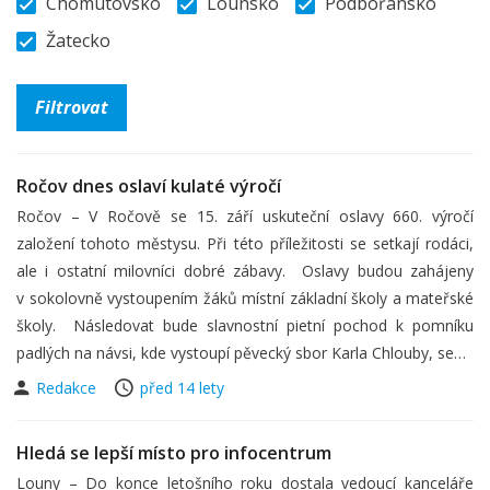
Chomutovsko
Lounsko
Podbořansko
Žatecko
Ročov dnes oslaví kulaté výročí
Ročov – V Ročově se 15. září uskuteční oslavy 660. výročí
založení tohoto městysu. Při této příležitosti se setkají rodáci,
ale i ostatní milovníci dobré zábavy. Oslavy budou zahájeny
v sokolovně vystoupením žáků místní základní školy a mateřské
školy. Následovat bude slavnostní pietní pochod k pomníku
padlých na návsi, kde vystoupí pěvecký sbor Karla Chlouby, se…
Redakce
před 14 lety
Hledá se lepší místo pro infocentrum
Louny – Do konce letošního roku dostala vedoucí kanceláře