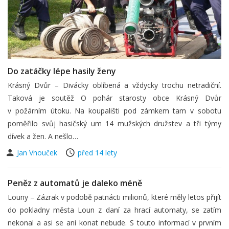
Do zatáčky lépe hasily ženy
Krásný Dvůr – Divácky oblíbená a vždycky trochu netradiční.
Taková je soutěž O pohár starosty obce Krásný Dvůr
v požárním útoku. Na koupališti pod zámkem tam v sobotu
poměřilo svůj hasičský um 14 mužských družstev a tři týmy
dívek a žen. A nešlo…
Jan Vnouček
před 14 lety
Peněz z automatů je daleko méně
Louny – Zázrak v podobě patnácti milionů, které měly letos přijít
do pokladny města Loun z daní za hrací automaty, se zatím
nekonal a asi se ani konat nebude. S touto informací v prvním