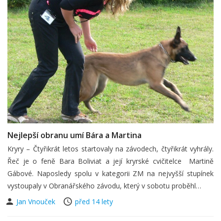
Nejlepší obranu umí Bára a Martina
Kryry – Čtyřikrát letos startovaly na závodech, čtyřikrát vyhrály.
Řeč je o feně Bara Boliviat a její kryrské cvičitelce Martině
Gábové. Naposledy spolu v kategorii ZM na nejvyšší stupínek
vystoupaly v Obranářského závodu, který v sobotu proběhl…
Jan Vnouček
před 14 lety