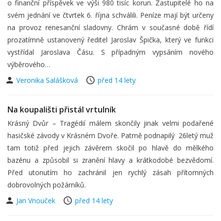
o finanční příspěvek ve výši 980 tisíc korun. Zastupitelé ho na
svém jednání ve čtvrtek 6. října schválili. Peníze mají být určeny
na provoz renesanční sladovny. Chrám v současné době řídí
prozatímně ustanovený ředitel Jaroslav Špička, který ve funkci
vystřídal Jaroslava Čásu. S případným vypsáním nového
výběrového…
Veronika Salášková
před 14 lety
Na koupališti přistál vrtulník
Krásný Dvůr – Tragédií málem skončily jinak velmi podařené
hasičské závody v Krásném Dvoře. Patrně podnapilý 26letý muž
tam totiž před jejich závěrem skočil po hlavě do mělkého
bazénu a způsobil si zranění hlavy a krátkodobé bezvědomí.
Před utonutím ho zachránil jen rychlý zásah přítomných
dobrovolných požárníků.
Jan Vnouček
před 14 lety