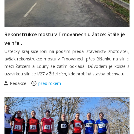
Rekonstrukce mostu v Trnovanech u Žatce: Stále je
ve hře…
Ústecký kraj sice loni na podzim předal staveniště zhotoviteli,
avšak rekonstrukce mostu v Trnovanech přes Blšanku na silnici
mezi Žatcem a Louny se zatím odkládá. Důvodem je kolize s
uzavírkou silnice I/27 v Žiželicích, kde probíhá stavba obchvatu…
Redakce
před rokem