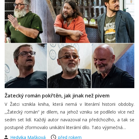
Žatecký román pokřtěn, jak jinak než pivem
V Žatci vznikla kniha, která nemá v literární historii obdoby.
,,Žatecký román“ je dílem, na jehož vzniku se podílelo více než
sedm set lidí. Každý autor navazoval na předchozího, a tak se
postupně zformovalo unikátní literární dílo. Tato výjimečná…
Hedvika Mašková
před rokem