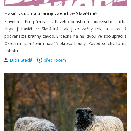
Hasiči zvou na branný závod ve Slavětíně
Slavětín – Pro příznivce zdravého pohybu a soutěživého ducha
chystají hasiči ve Slavětíně, tak jako každý rok, a letos již
podvanácté branný závod. Srdečně na něj zvou ve spolupráci s
Okresním sdružením hasičů okresu Louny. Závod se chystá na
sobotu…
Lucie Steklá
před rokem