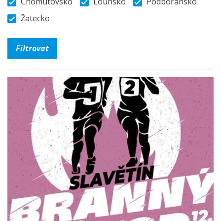
Chomutovsko
Lounsko
Podbořansko
Žatecko