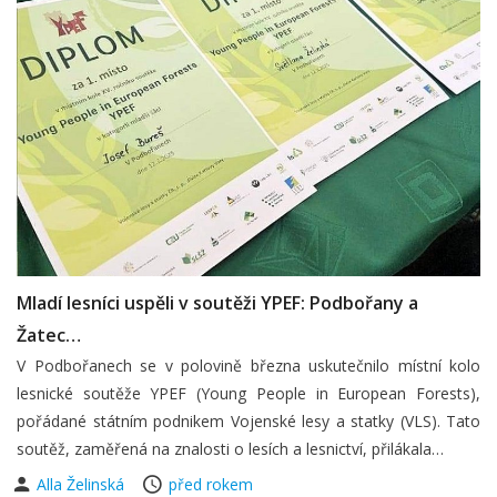
Mladí lesníci uspěli v soutěži YPEF: Podbořany a
Žatec…
V Podbořanech se v polovině března uskutečnilo místní kolo
lesnické soutěže YPEF (Young People in European Forests),
pořádané státním podnikem Vojenské lesy a statky (VLS). Tato
soutěž, zaměřená na znalosti o lesích a lesnictví, přilákala…
Alla Želinská
před rokem