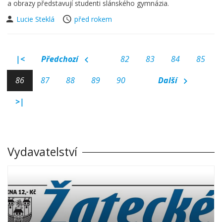
a obrazy představují studenti slánského gymnázia.
Lucie Steklá
před rokem
|<
Předchozí
82
83
84
85
86
87
88
89
90
Další
>|
Vydavatelství