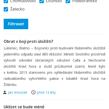
Chomutovsko
Lounsko
Podbořansko
Žatecko
Obrat v boji proti úložišti?
Lubenec, Blatno – Bojovníci proti budování hlubinného úložiště
jaderného odpadu slaví dílčí vítězství. Ministr životního prostředí
vyhověl odvolání občanských sdružení Calla a Nechceme
úložiště Kraví hora a zrušil průzkumné území, které bylo
v květnu 2013 stanoveno pro vyhledávání hlubinného úložiště
radioaktivního vyhořelého paliva v lokalitě Kraví hora na
Žďársku.
Jan Vnouček
před 13 lety
Uklízet se bude méně