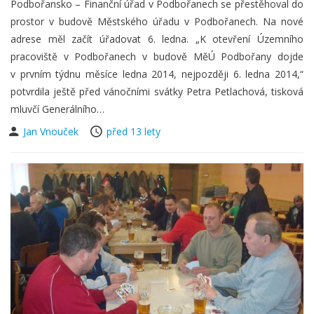
Podbořansko – Finanční úřad v Podbořanech se přestěhoval do
prostor v budově Městského úřadu v Podbořanech. Na nové
adrese měl začít úřadovat 6. ledna. „K otevření Územního
pracoviště v Podbořanech v budově MěÚ Podbořany dojde
v prvním týdnu měsíce ledna 2014, nejpozději 6. ledna 2014,“
potvrdila ještě před vánočními svátky Petra Petlachová, tisková
mluvčí Generálního…
Jan Vnouček
před 13 lety