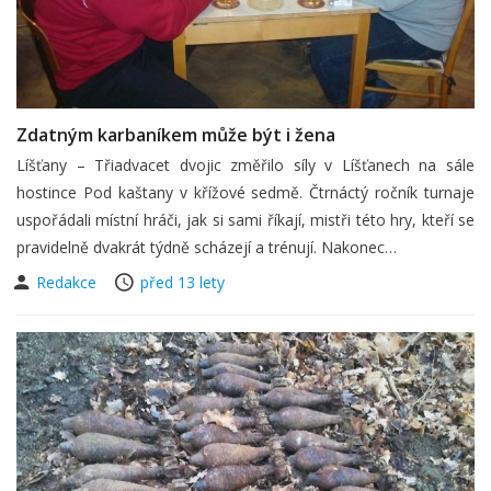
Zdatným karbaníkem může být i žena
Líšťany – Třiadvacet dvojic změřilo síly v Líšťanech na sále
hostince Pod kaštany v křížové sedmě. Čtrnáctý ročník turnaje
uspořádali místní hráči, jak si sami říkají, mistři této hry, kteří se
pravidelně dvakrát týdně scházejí a trénují. Nakonec…
Redakce
před 13 lety