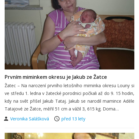
Prvním miminkem okresu je Jakub ze Žatce
Žatec – Na narození prvního letošního miminka okresu Louny si
ve středu 1. ledna v žatecké porodnici počkali až do 9. 15 hodin,
kdy na svět přišel Jakub Tataj. Jakub se narodil mamince Adéle
Tatajové ze Žatce, měřil 51 cm a vážil 3, 615 kg. Doma…
Veronika Salášková
před 13 lety