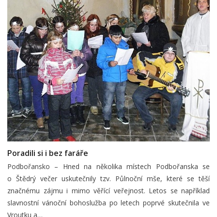
Poradili si i bez faráře
Podbořansko – Hned na několika místech Podbořanska se
o Štědrý večer uskutečnily tzv. Půlnoční mše, které se těší
značnému zájmu i mimo věřící veřejnost. Letos se například
slavnostní vánoční bohoslužba po letech poprvé skutečnila ve
Vroutku a…