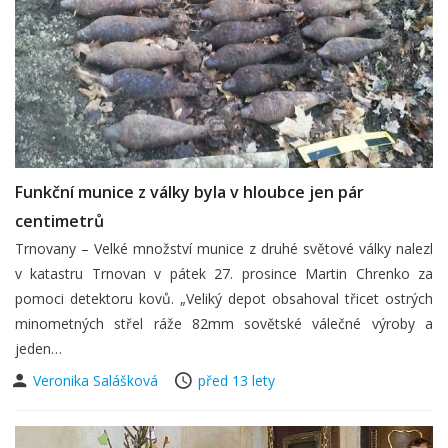
Funkční munice z války byla v hloubce jen pár
centimetrů
Trnovany – Velké množství munice z druhé světové války nalezl
v katastru Trnovan v pátek 27. prosince Martin Chrenko za
pomoci detektoru kovů. „Veliký depot obsahoval třicet ostrých
minometných střel ráže 82mm sovětské válečné výroby a
jeden…
Veronika Salášková
před 13 lety