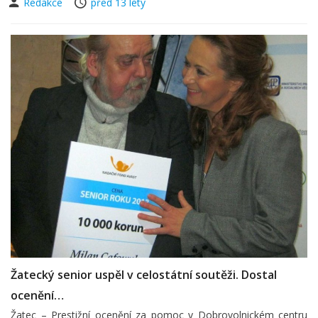
Redakce
před 13 lety
Žatecký senior uspěl v celostátní soutěži. Dostal
ocenění…
Žatec – Prestižní ocenění za pomoc v Dobrovolnickém centru