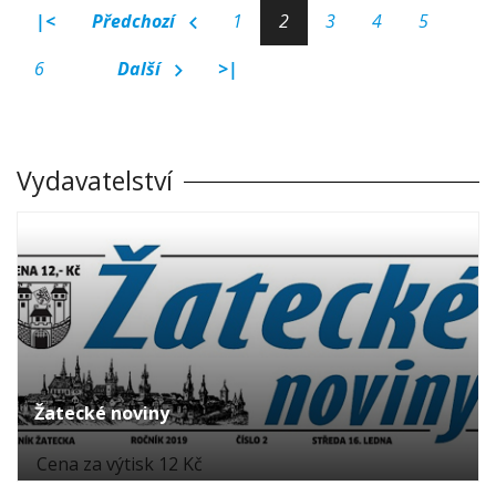
|<
Předchozí
1
2
3
4
5
6
Další
>|
Vydavatelství
Žatecké noviny
Cena za výtisk 12 Kč