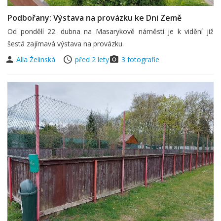
Podbořany: Výstava na provázku ke Dni Země
Od pondělí 22. dubna na Masarykově náměstí je k vidění již
šestá zajímavá výstava na provázku.
Alla Želinská
před 2 lety
3 fotografie