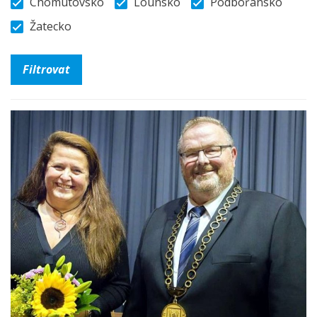
Chomutovsko
Lounsko
Podbořansko
Žatecko