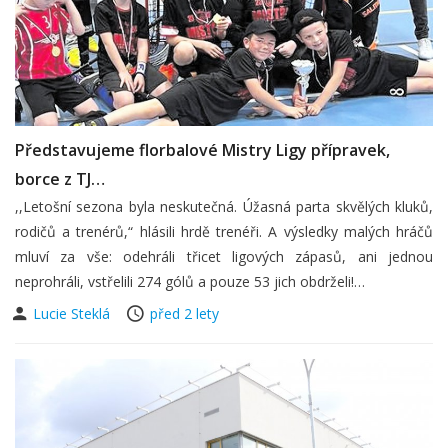
Představujeme florbalové Mistry Ligy přípravek,
borce z TJ…
,,Letošní sezona byla neskutečná. Úžasná parta skvělých kluků,
rodičů a trenérů,“ hlásili hrdě trenéři. A výsledky malých hráčů
mluví za vše: odehráli třicet ligových zápasů, ani jednou
neprohráli, vstřelili 274 gólů a pouze 53 jich obdrželi!…
Lucie Steklá
před 2 lety