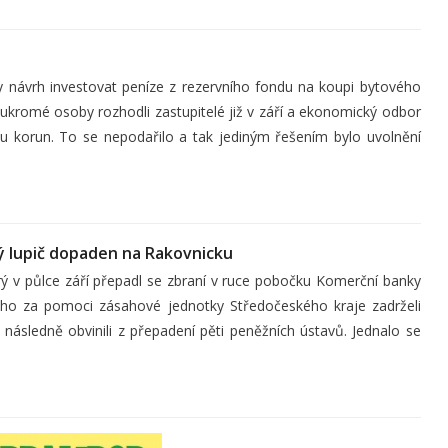
y návrh investovat peníze z rezervního fondu na koupi bytového
ukromé osoby rozhodli zastupitelé již v září a ekonomický odbor
nu korun. To se nepodařilo a tak jediným řešením bylo uvolnění
 lupič dopaden na Rakovnicku
rý v půlce září přepadl se zbraní v ruce pobočku Komerční banky
é ho za pomoci zásahové jednotky Středočeského kraje zadrželi
ásledně obvinili z přepadení pěti peněžních ústavů. Jednalo se