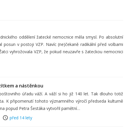
odnického oddělení žatecké nemocnice měla smysl. Po absolutní
l posun v postoji VZP. Navíc (ne)čekaně radikální před volbami
 Žatci vyhrožovala VZP, že pokud neuzavře s žateckou nemocnici
razítkem a nástěnkou
oštovního úřadu váží. A váží si ho již 140 let. Tak dlouho totiž
ta. K připomenutí tohoto významného výročí předseda kulturně
 na popud Petra Šestáka vytvořil pamětní…
před 14 lety