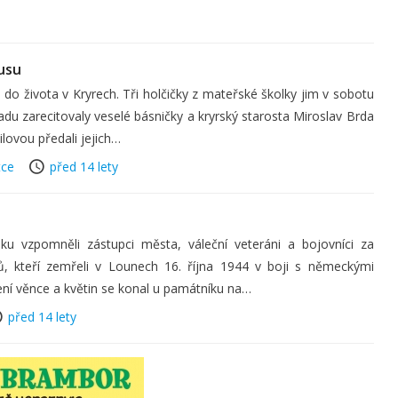
usu
li do života v Kryrech. Tři holčičky z mateřské školky jim v sobotu
du zarecitovaly veselé básničky a kryrský starosta Miroslav Brda
ilovou předali jejich…
tce
před 14 lety
ku vzpomněli zástupci města, váleční veteráni a bojovníci za
ů, kteří zemřeli v Lounech 16. října 1944 v boji s německými
ení věnce a květin se konal u památníku na…
před 14 lety