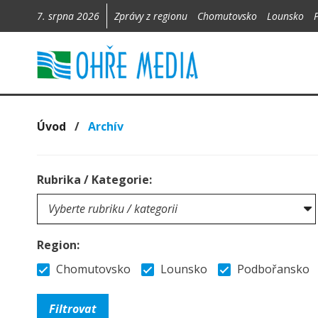
7. srpna 2026
Zprávy z regionu
Chomutovsko
Lounsko
Úvod
/
Archív
Rubrika / Kategorie:
Region:
Chomutovsko
Lounsko
Podbořansko