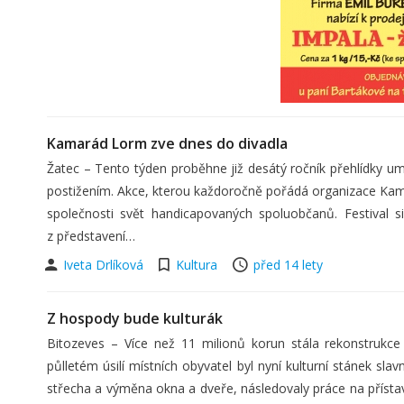
Kamarád Lorm zve dnes do divadla
Žatec – Tento týden proběhne již desátý ročník přehlídky 
postižením. Akce, kterou každoročně pořádá organizace Ka
společnosti svět handicapovaných spoluobčanů. Festival si 
z představení…
Iveta Drlíková
Kultura
před 14 lety
Z hospody bude kulturák
Bitozeves – Více než 11 milionů korun stála rekonstrukc
půlletém úsilí místních obyvatel byl nyní kulturní stánek sla
střecha a výměna okna a dveře, následovaly práce na přístav