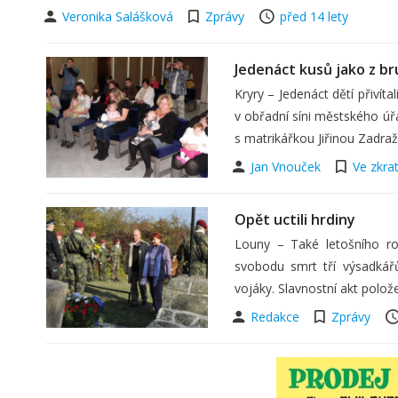
Veronika Salášková
Zprávy
před 14 lety
Jedenáct kusů jako z br
Kryry – Jedenáct dětí přivíta
v obřadní síni městského úřa
s matrikářkou Jiřinou Zadraž
Jan Vnouček
Ve zkra
Opět uctili hrdiny
Louny – Také letošního ro
svobodu smrt tří výsadkář
vojáky. Slavnostní akt polož
Redakce
Zprávy