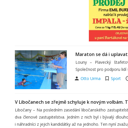
Maraton se dá i uplavat
Louny – Plavecký štafet
Společnost pro podporu lidí
Otto Urma
Sport
V Libočanech se zřejmě schyluje k novým volbám. Tř
Libočany – Na posledním zasedání libočanského zastupitelstv
dva členové zastupitelstva. Jedním z nich byl i bývalý dlouh
i náhradníci z jejich kandidátky až na jednoho. Ten nyní zvažu