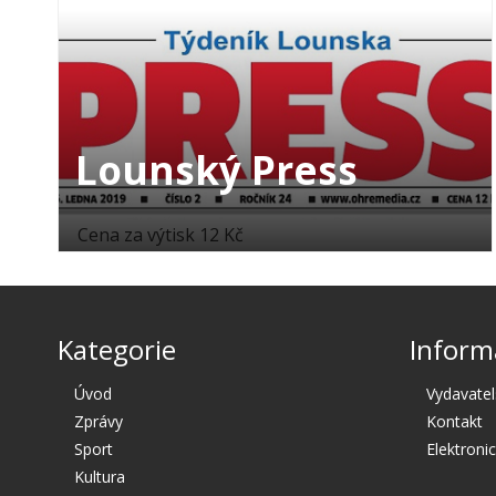
Lounský Press
Cena za výtisk 12 Kč
Kategorie
Inform
Úvod
Vydavatel
Zprávy
Kontakt
Sport
Elektroni
Kultura