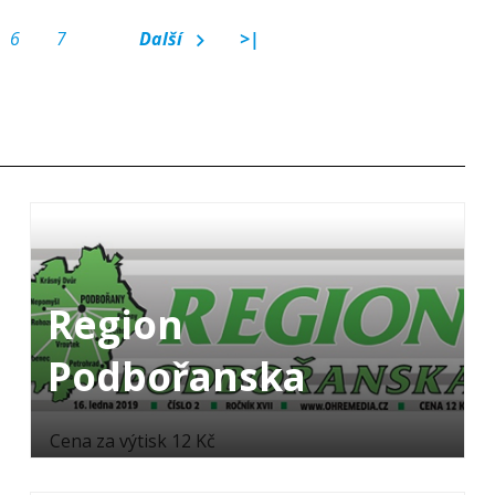
6
7
Další
>|
Region
Podbořanska
Cena za výtisk 12 Kč