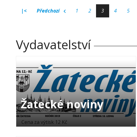
|<
Předchozí
1
2
3
4
5
Vydavatelství
Žatecké noviny
Cena za výtisk 12 Kč