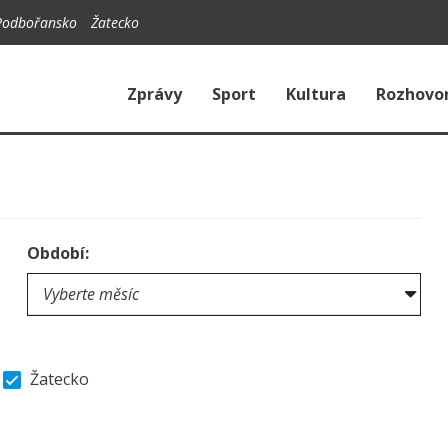
Podbořansko
Žatecko
Zprávy
Sport
Kultura
Rozhovo
Období:
Žatecko