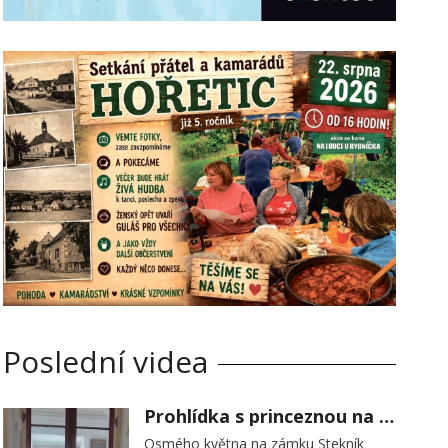
Poslední videa
Prohlídka s princeznou na zámku Stekník
Osmého května na zámku Stekník