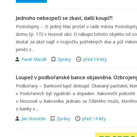
Jednoho nebezpečí se zbaví, další koupí?!
Postoloprty – O jediný hlas prošel v radě města Postoloprt
domu čp. 172 v Husově ulici. O nákupu tohoto objektu od so
dostal za úkol najít v rozpočtu potřebných dva a půl milio
peněz z…
Pavel Macák
Zprávy
před 14 lety
Loupež v podbořanské bance objasněna. Ozbrojený
Podbořany – Bankovní lupič doloupil. Obávaný pachatel, kte
v Podořanech byl vypátrán a dopaden. Rakovničtí policist
v Nouzově u Rakovníka. Jednalo se 53letého muže, kterého n
o banky v…
Jan Vnouček
Zprávy
před 14 lety