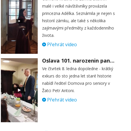
malé i velké návštěvníky provázela
princezna Adélka. Seznámila je nejen s
historií zámku, ale také s několika
zajímavými předměty z každodenního
života.
Přehrát video
Oslava 101. narozenin paní Věry Skořepové
Ve čtvrtek 8. ledna dopoledne - krátký
exkurs do sto jedna let staré historie
nabídl ředitel Domova pro seniory v
Žatci Petr Antoni.
Přehrát video