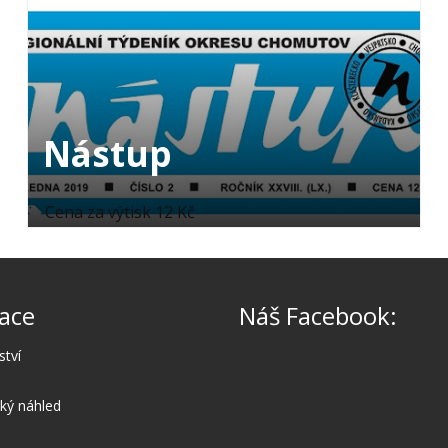
Nástup
Cena za výtisk 12 Kč
ace
Náš Facebook:
ství
cký náhled