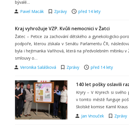
bývalé…
Pavel Macák
Zprávy
před 14 lety
Kraj vyhrožuje VZP. Kvůli nemocnici v Žatci
Žatec – Petice za zachování dětského a gynekologicko-por
podpoře, kterou získala v Senátu Parlamentu ČR, následova
byla i hejtmanka Vaňhová, která na předvolebním mítinku v
smlouvy o…
Veronika Salášková
Zprávy
před 14 lety
140 let pošky oslavili 
Kryry – V Kryrech si svého p
v tomto městě funguje poš
školské komise Kamil Kraus
Jan Vnouček
Zprávy