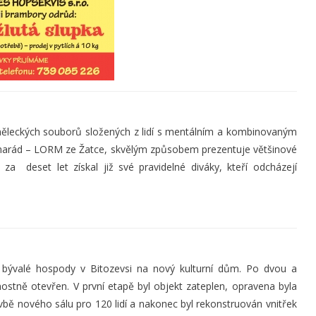
uměleckých souborů složených z lidí s mentálním a kombinovaným
marád – LORM ze Žatce, skvělým způsobem prezentuje většinové
za deset let získal již své pravidelné diváky, kteří odcházejí
e bývalé hospody v Bitozevsi na nový kulturní dům. Po dvou a
vnostně otevřen. V první etapě byl objekt zateplen, opravena byla
bě nového sálu pro 120 lidí a nakonec byl rekonstruován vnitřek