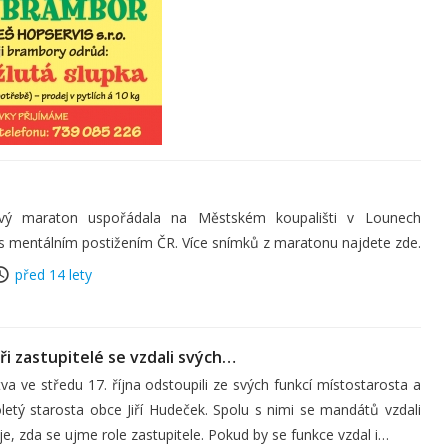
ový maraton uspořádala na Městském koupališti v Lounech
 s mentálním postižením ČR. Více snímků z maratonu najdete zde.
před 14 lety
i zastupitelé se vzdali svých…
a ve středu 17. října odstoupili ze svých funkcí místostarosta a
oletý starosta obce Jiří Hudeček. Spolu s nimi se mandátů vzdali
je, zda se ujme role zastupitele. Pokud by se funkce vzdal i…