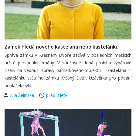
Zámek hledá nového kastelána nebo kastelánku
Správa zámku v Krásném Dvoře zažívá v posledních měsících
určité personální změny. V současné době probíhá výběrové
řízení na vedoucí správy památkového objektu – kastelána či
kastelánku státního zámku Krásný Dvůr. Uzávěrka pro podání
přihlášek byla…
Alla Želinská
před 3 lety