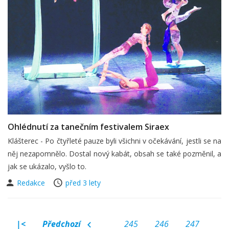
Ohlédnutí za tanečním festivalem Siraex
Klášterec - Po čtyřleté pauze byli všichni v očekávání, jestli se na
něj nezapomnělo. Dostal nový kabát, obsah se také pozměnil, a
jak se ukázalo, vyšlo to.
Redakce
před 3 lety
|<
Předchozí
245
246
247