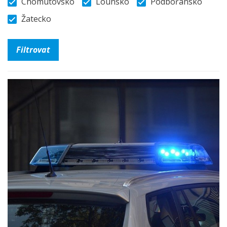
Chomutovsko
Lounsko
Podbořansko
Žatecko