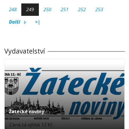
248
249
250
251
252
253
Další
>|
Vydavatelství
Žatecké noviny
Cena za výtisk 12 Kč