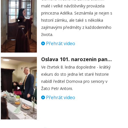
malé i velké návštěvníky provázela
princezna Adélka. Seznámila je nejen s
historií zámku, ale také s několika
zajímavými předměty z každodenního
života.
Přehrát video
Oslava 101. narozenin paní Věry Skořepové
Ve čtvrtek 8. ledna dopoledne - krátký
exkurs do sto jedna let staré historie
nabídl ředitel Domova pro seniory v
Žatci Petr Antoni.
Přehrát video