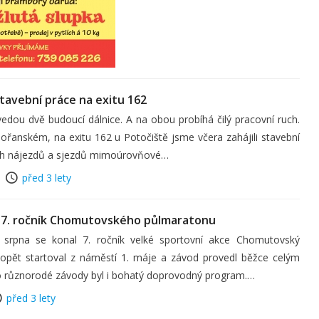
stavební práce na exitu 162
dou dvě budoucí dálnice. A na obou probíhá čilý pracovní ruch.
ořanském, na exitu 162 u Potočiště jsme včera zahájili stavební
ech nájezdů a sjezdů mimoúrovňové…
před 3 lety
7. ročník Chomutovského půlmaratonu
srpna se konal 7. ročník velké sportovní akce Chomutovský
 opět startoval z náměstí 1. máje a závod provedl běžce celým
 různorodé závody byl i bohatý doprovodný program.…
před 3 lety