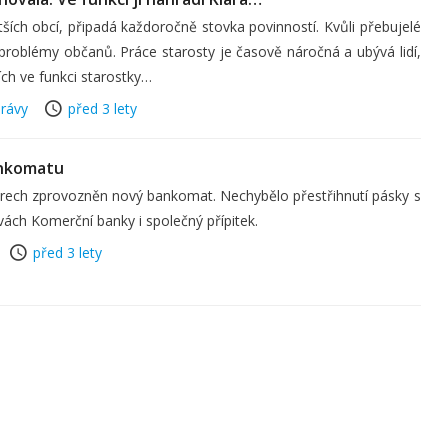
tších obcí, připadá každoročně stovka povinností. Kvůli přebujelé
it problémy občanů. Práce starosty je časově náročná a ubývá lidí,
icích ve funkci starostky…
rávy
před 3 lety
ankomatu
ryrech zprovozněn nový bankomat. Nechybělo přestřihnutí pásky s
vách Komerční banky i společný přípitek.
před 3 lety