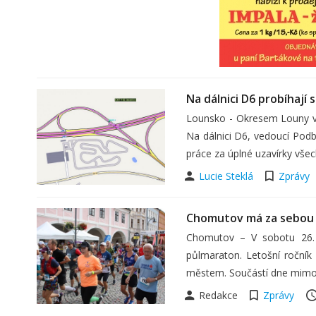
Na dálnici D6 probíhají 
Lounsko - Okresem Louny ve
Na dálnici D6, vedoucí Podb
práce za úplné uzavírky vš
Lucie Steklá
Zprávy
Chomutov má za sebou 
Chomutov – V sobotu 26. 
půlmaraton. Letošní ročník
městem. Součástí dne mimo
Redakce
Zprávy