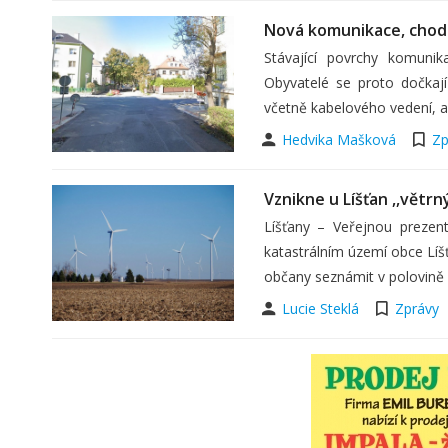
Nová komunikace, chodní
Stávající povrchy komunik
Obyvatelé se proto dočkají
včetně kabelového vedení, 
Hedvika Mašková
Zp
Vznikne u Líšťan ,,větr
Líšťany – Veřejnou prezen
katastrálním území obce Líš
občany seznámit v polovině 
Lucie Steklá
Zprávy