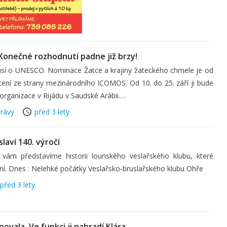
onečné rozhodnutí padne již brzy!
usí o UNESCO. Nominace Žatce a krajiny žateckého chmele je od
ení ze strany mezinárodního ICOMOS. Od 10. do 25. září ji bude
organizace v Rijádu v Saudské Arábii.…
rávy
před 3 lety
laví 140. výročí
 vám představíme historii lounského veslařského klubu, které
žení. Dnes : Nelehké počátky Veslařsko-bruslařského klubu Ohře
před 3 lety
novala. Ve funkci ji nahradí Klára…