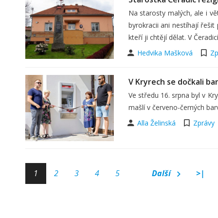
Na starosty malých, ale i vě
byrokracii ani nestíhají řeš
kteří ji chtějí dělat. V Čerad
Hedvika Mašková
Zp
V Kryrech se dočkali b
Ve středu 16. srpna byl v K
mašlí v červeno-černých bar
Alla Želinská
Zprávy
1
2
3
4
5
Další
>|