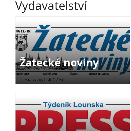
Vydavatelství
Žatecké noviny
Cena za výtisk 12 Kč