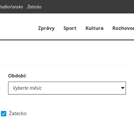
Podbořansko
Žatecko
Zprávy
Sport
Kultura
Rozhovo
Období:
Žatecko