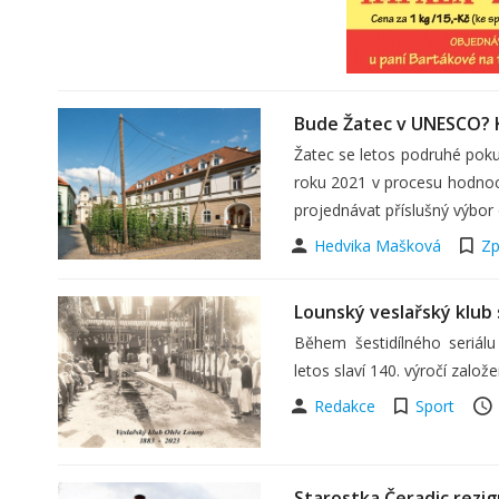
Bude Žatec v UNESCO? K
Žatec se letos podruhé pok
roku 2021 v procesu hodnoc
projednávat příslušný výbor 
Hedvika Mašková
Zp
Lounský veslařský klub s
Během šestidílného seriálu
letos slaví 140. výročí zalo
Redakce
Sport
Starostka Čeradic rezig