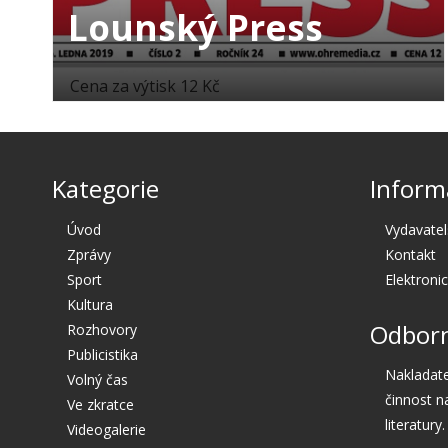
Lounský Press
Cena za výtisk 12 Kč
Kategorie
Inform
Úvod
Vydavatel
Zprávy
Kontakt
Sport
Elektroni
Kultura
Odborn
Rozhovory
Publicistika
Nakladate
Volný čas
činnost n
Ve zkratce
literatury.
Videogalerie