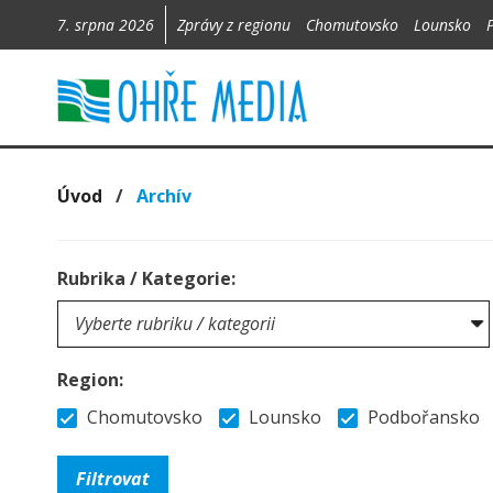
7. srpna 2026
Zprávy z regionu
Chomutovsko
Lounsko
Úvod
/
Archív
Rubrika / Kategorie:
Region:
Chomutovsko
Lounsko
Podbořansko