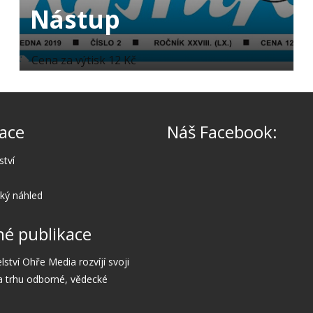
Nástup
Cena za výtisk 12 Kč
ace
Náš Facebook:
ství
cký náhled
é publikace
lství Ohře Media rozvíjí svoji
a trhu odborné, vědecké