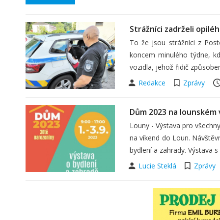
Strážníci zadrželi opiléh
To že jsou strážníci z Pos
koncem minulého týdne, kdy
vozidla, jehož řidič způsobe
Redakce
Zprávy
Dům 2023 na lounském vý
Louny - Výstava pro všechny, 
na víkend do Loun. Návštěvn
bydlení a zahrady. Výstava
Lucie Steklá
Zprávy