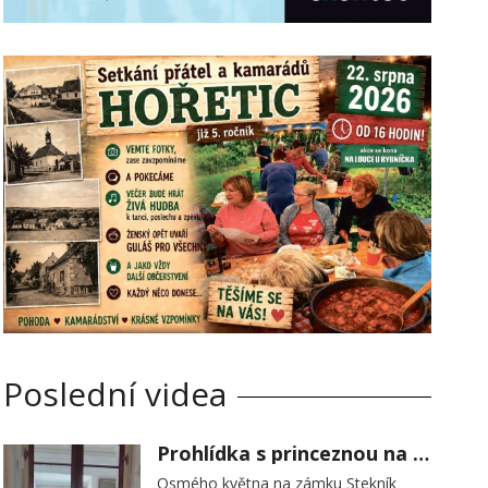
Poslední videa
Prohlídka s princeznou na zámku Stekník
Osmého května na zámku Stekník