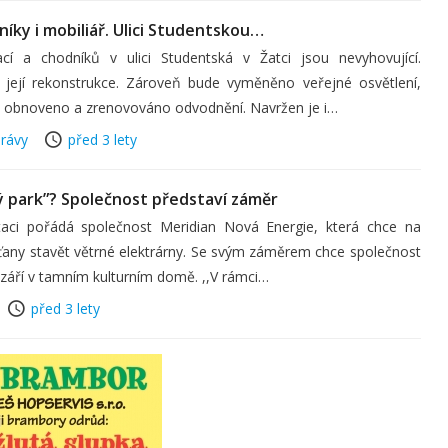
ky i mobiliář. Ulici Studentskou…
ací a chodníků v ulici Studentská v Žatci jsou nevyhovující.
 její rekonstrukce. Zároveň bude vyměněno veřejné osvětlení,
a obnoveno a zrenovováno odvodnění. Navržen je i…
rávy
před 3 lety
ný park”? Společnost představí záměr
taci pořádá společnost Meridian Nová Energie, která chce na
ťany stavět větrné elektrárny. Se svým záměrem chce společnost
září v tamním kulturním domě. ,,V rámci…
před 3 lety