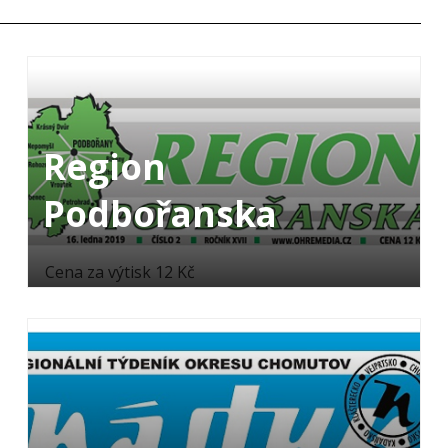
Region
Podbořanska
Cena za výtisk 12 Kč