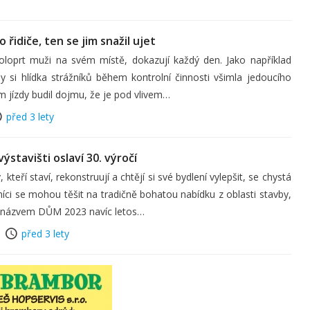
o řidiče, ten se jim snažil ujet
toloprt muži na svém místě, dokazují každý den. Jako například
 si hlídka strážníků během kontrolní činnosti všimla jedoucího
m jízdy budil dojmu, že je pod vlivem…
před 3 lety
stavišti oslaví 30. výročí
kteří staví, rekonstruují a chtějí si své bydlení vylepšit, se chystá
íci se mohou těšit na tradičně bohatou nabídku z oblasti stavby,
 s názvem DŮM 2023 navíc letos…
před 3 lety