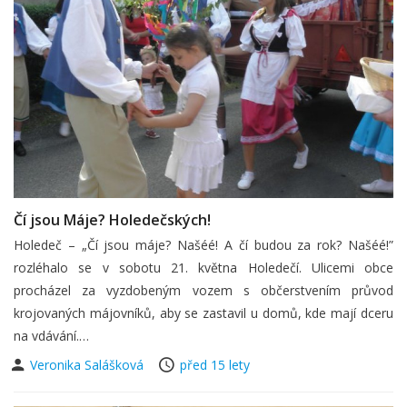
Čí jsou Máje? Holedečských!
Holedeč – „Čí jsou máje? Našéé! A čí budou za rok? Našéé!”
rozléhalo se v sobotu 21. května Holedečí. Ulicemi obce
procházel za vyzdobeným vozem s občerstvením průvod
krojovaných májovníků, aby se zastavil u domů, kde mají dceru
na vdávání.…
Veronika Salášková
před 15 lety