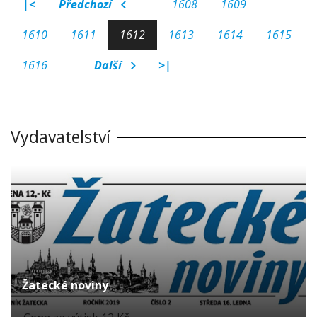
|<
Předchozí
1608
1609
1610
1611
1612
1613
1614
1615
1616
Další
>|
Vydavatelství
Žatecké noviny