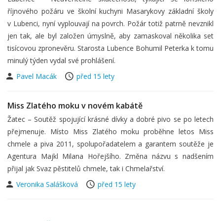
říjnového požáru ve školní kuchyni Masarykovy základní školy
v Lubenci, nyní vyplouvají na povrch. Požár totiž patrně nevznikl
jen tak, ale byl založen úmyslně, aby zamaskoval několika set
tisícovou zpronevěru. Starosta Lubence Bohumil Peterka k tomu
minulý týden vydal své prohlášení.
Pavel Macák
před 15 lety
Miss Zlatého moku v novém kabátě
Žatec – Soutěž spojující krásné dívky a dobré pivo se po letech
přejmenuje. Místo Miss Zlatého moku proběhne letos Miss
chmele a piva 2011, spolupořadatelem a garantem soutěže je
Agentura Majkl Milana Hořejšího. Změna názvu s nadšením
přijal jak Svaz pěstitelů chmele, tak i Chmelařství.
Veronika Salášková
před 15 lety