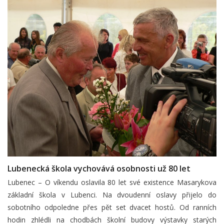
Lubenecká škola vychovává osobnosti už 80 let
Lubenec – O víkendu oslavila 80 let své existence Masarykova
základní škola v Lubenci. Na dvoudenní oslavy přijelo do
sobotního odpoledne přes pět set dvacet hostů. Od ranních
hodin zhlédli na chodbách školní budovy výstavky starých