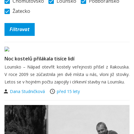
Chomutovsko
Lounsko
Podbořansko
Žatecko
Noc kostelů přilákala tisíce lidí
Lounsko – Nápad otevřít kostely veřejnosti přišel z Rakouska.
V roce 2009 se zúčastnila jen dvě místa u nás, vloni již stovky.
Letos se v hojném počtu zapojily i církevní stavby na Lounsku.
Dana Studničková
před 15 lety