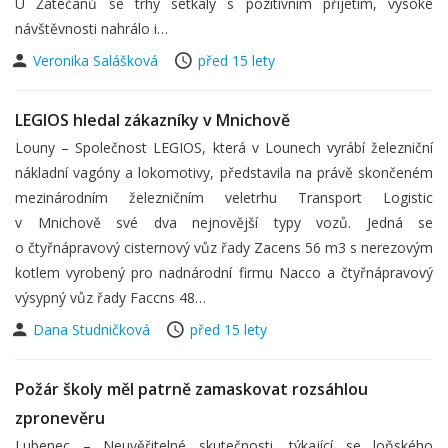
U Žatečanů se trhy setkaly s pozitivním přijetím, vysoké
návštěvnosti nahrálo i…
Veronika Salášková
před 15 lety
LEGIOS hledal zákazníky v Mnichově
Louny – Společnost LEGIOS, která v Lounech vyrábí železniční
nákladní vagóny a lokomotivy, představila na právě skončeném
mezinárodním železničním veletrhu Transport Logistic
v Mnichově své dva nejnovější typy vozů. Jedná se
o čtyřnápravový cisternový vůz řady Zacens 56 m3 s nerezovým
kotlem vyrobený pro nadnárodní firmu Nacco a čtyřnápravový
výsypný vůz řady Faccns 48…
Dana Studničková
před 15 lety
Požár školy měl patrně zamaskovat rozsáhlou
zpronevěru
Lubenec – Neuvěřitelné skutečnosti, týkající se loňského