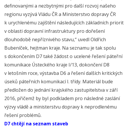
definovanými a nezbytnými pro další rozvoj našeho
regionu vyzývá Vládu ČR a Ministerstvo dopravy ČR
k urychlenému zajištění následujících základních priorit
v oblasti dopravní infrastruktury pro dořešení
dlouhodobě nepříznivého stavu,“ uvedl Oldřich
Bubeníček, hejtman kraje. Na seznamu je tak spolu
s dokončením D7 také žádost o ucelené řešení páteřní
komunikace Ústeckého kraje I/13, dokončení D8
v letošním roce, výstavba D6 a řešení dalších kritických
úseků páteřních komunikací I. třídy. Materiál bude
předložen do jednání krajského zastupitelstva v září
2016, přičemž by byl podkladem pro následné zaslání
výzvy vládě a ministerstvu dopravy k neprodlenému
řešení problémů.
D7 chtějí na seznam staveb