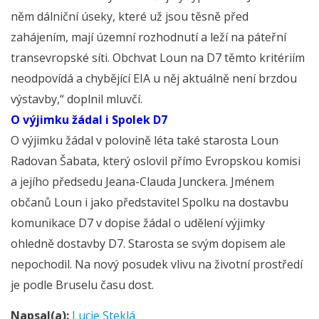
něm dálniční úseky, které už jsou těsně před
zahájením, mají územní rozhodnutí a leží na páteřní
transevropské síti. Obchvat Loun na D7 těmto kritériím
neodpovídá a chybějící EIA u něj aktuálně není brzdou
výstavby,“ doplnil mluvčí.
O výjimku žádal i Spolek D7
O výjimku žádal v polovině léta také starosta Loun
Radovan Šabata, který oslovil přímo Evropskou komisi
a jejího předsedu Jeana-Clauda Junckera. Jménem
občanů Loun i jako představitel Spolku na dostavbu
komunikace D7 v dopise žádal o udělení výjimky
ohledně dostavby D7. Starosta se svým dopisem ale
nepochodil. Na nový posudek vlivu na životní prostředí
je podle Bruselu času dost.
Napsal(a):
Lucie Steklá