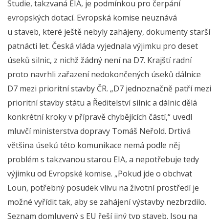
Studie, takzvaná EIA, je podmínkou pro čerpání
evropských dotací. Evropská komise neuznává
u staveb, které ještě nebyly zahájeny, dokumenty starší
patnácti let. Česká vláda vyjednala výjimku pro deset
úseků silnic, z nichž žádný není na D7. Krajští radní
proto navrhli zařazení nedokončených úseků dálnice
D7 mezi prioritní stavby ČR. „D7 jednoznačně patří mezi
prioritní stavby státu a Ředitelství silnic a dálnic dělá
konkrétní kroky v přípravě chybějících částí,“ uvedl
mluvčí ministerstva dopravy Tomáš Neřold. Drtivá
většina úseků této komunikace nemá podle něj
problém s takzvanou starou EIA, a nepotřebuje tedy
výjimku od Evropské komise. „Pokud jde o obchvat
Loun, potřebný posudek vlivu na životní prostředí je
možné vyřídit tak, aby se zahájení výstavby nezbrzdilo.
Seznam domluvený s EU řeší jiný typ staveb. Jsou na